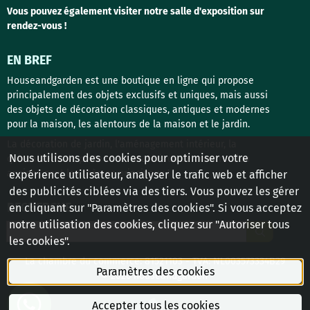
Vous pouvez également visiter notre salle d'exposition sur
rendez-vous !
EN BREF
Houseandgarden est une boutique en ligne qui propose
principalement des objets exclusifs et uniques, mais aussi
des objets de décoration classiques, antiques et modernes
pour la maison, les alentours de la maison et le jardin.
La décoration de jardin, l'aménagement intérieur, la
Nous utilisons des cookies pour optimiser votre
quincaillerie de porte et les matériaux de construction
anciens sont les thèmes principaux !
expérience utilisateur, analyser le trafic web et afficher
des publicités ciblées via des tiers. Vous pouvez les gérer
RECHERCHE
en cliquant sur "Paramètres des cookies". Si vous acceptez
notre utilisation des cookies, cliquez sur "Autoriser tous
Rechercher
les cookies".
La chambre du commerce: 81521103 - TVA: NL003573334B29
Paramètres des cookies
© 2026 houseandgarden
Accepter tous les cookies