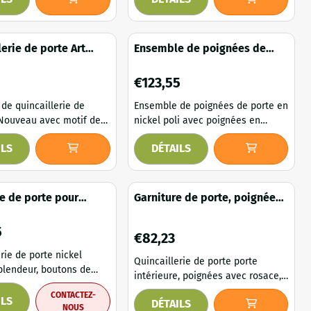
Cet ensemble élégant de poignées
se et authentique à vos
de porte et de rosaces carrées
érieures grâce à ce
assorties en nickel poli confère
ue ensemble de
aux portes intérieures une allure
lerie de porte Art
Ensemble de poignées de
erie Nosta, composé de
élégante et luxueuse. Grâce à son
à motifs de lys –
porte BB – nickel et
élégantes et de plaques
design épuré et à sa finition de
aiton
porcelaine noire – élégant
14
Prix: 123,55
€123,55
longues. Fabriqué en
haute qualité, cet ensemble
et ensemble respire
s'intègre parfaitemen...
de quincaillerie de
Ensemble de poignées de porte en
.
 Nouveau avec motif de
nickel poli avec poignées en
aces en laiton massif.
porcelaine noire et rosaces
ILS
DÉTAILS
ble de quincaillerie de
carrées. Cet élégant ensemble de
style Art Nouveau
poignées de porte allie le luxe du
 votre intérieur
nickel poli à l'élégance
 raffinée du Jugendstil.
intemporelle des poignées en
e de porte pour
Garniture de porte, poignées
n gracieux, orné de
porcelaine noire. Son design
ntiques, boutons de
avec rosace, laiton poli
lys caractéristiques, lui
classique, inspiré de modèles
 céramique polie au
,55
5
Prix: 82,23
€82,23
design rétro, antique
ne allure exclusive et
historiques, s'accorde
, idéale pour les portes
parfaitement avec les portes
e de porte nickel
Quincaillerie de porte porte
intérieures, qu'elles ...
intérieure, poignées avec rosace,
laiton poli. Un ensemble de
CONTACTEZ-
s de porte
ILS
DÉTAILS
quincaillerie de porte classique et
NOUS