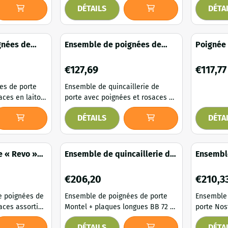
DÉTAILS
DÉTA
chambre, avec
intérieures. Cet élégant ensemble
ensemble d
 d'ébène. Un
de poignées de porte chromées
ensemble 
llerie de
brillantes allie un style classique
porte élé
rome mat,
à une élégance moderne. Grâce à
et des ros
gnées de
Ensemble de poignées de
Poignée 
ignées et de
son design intemporel et à sa
nickel ch
 avec
porte « Montel » avec rosaces
avec ros
Cet ensemble
finition haut de gamme, cet
complet a
patiné
- Laiton patiné foncé
galvanis
Prix: 127,69
Prix: 117,
€127,69
€117,77
sign moderne
ensemble complet est un
à une fin
finition de
excellent choix pour les portes
luxueuse,
es de porte
Ensemble de quincaillerie de
intérieur...
d'élégance
aces en laiton
porte avec poignées et rosaces «
Montel », en laiton patiné. Les
DÉTAILS
DÉTA
el à une
poignées de porte Montel,
use et
assorties à leurs rosaces,
he couleur du
confèrent à chaque porte une
ubtile
allure soignée et luxueuse. Leur
e « Revo »
Ensemble de quincaillerie de
Ensembl
ées un style
forme élancée et la couleur laiton
nsemble en
porte BB 72 - laiton patiné
plaques 
de caractère,
patiné foncé créent une ambiance
laiton a
Prix: 206,20
Prix: 210
€206,20
€210,3
ement aux
chaleureuse et apaisante,
es, champêtres
s'intégrant parfaitement aux
e poignées de
Ensemble de poignées de porte
Ensemble 
intérieurs...
aces assorties
Montel + plaques longues BB 72 -
porte Nos
cé, conçu pour
Laiton patiné. Donnez à vos portes
de porte 
DÉTAILS
DÉTA