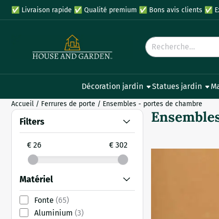
Préférences de cookies disponibles. Choisissez les paramètres
✅
Livraison rapide
✅
Qualité premium
✅
Bons avis clients
✅
E
Rechercher
Décoration jardin
Statues jardin
Ma
Accueil
/
Ferrures de porte
/
Ensembles - portes de chambre
Ensembles
Filters
€ 26
€ 302
Matériel
Fonte
(65)
Aluminium
(3)