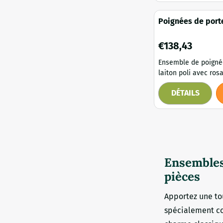
les poignées ne tom
Le revêtement est d
Poignées de porte
supérieure. Cet ensemble est livré
ébène – années 1
complet avec 2 x ro
ensemble
Prix: 138,43
€138,43
et poignées avec ro
mandrins, ...
Ensemble de poigné
laiton poli avec ros
prises en ébène. Cet élégant
DÉTAILS
ensemble de poigné
s'inspire de modèle
des années 1920 et 
raffinement et l'él
ferrures de porte hi
L'alliance du laiton 
rosaces rondes et d
Ensembles 
ébène foncé crée un 
pièces
Apportez une tou
spécialement con