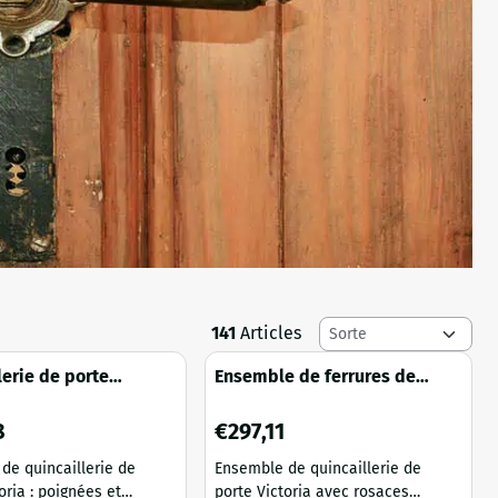
Méthode de tri
141
Articles
lerie de porte
Ensemble de ferrures de
– BB72 – fonte
porte – Victoria et Heritage –
ée – élégante
en fonte – BB72
,28
Prix: 297,11
8
€297,11
de quincaillerie de
Ensemble de quincaillerie de
oria : poignées et
porte Victoria avec rosaces