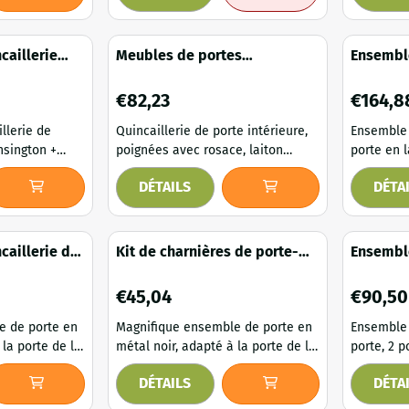
d'une beauté fantastique - Cette
d' une beaut
c poignées en
paire de poignées en nickel
paire de poign
deux rosettes,
brillant est accompagnée de
brillant est accompagnée de
t de grande
caillerie
Meubles de portes
Ensemble
rosettes assorties . pour portes
rosettes assorties . pour portes
le apporte de
ieures (BB72)
intérieures, poignées avec
porte en
anciennes ou neuves ...
anciennes ou neuv
spect
e
rosace, laiton brillant
rosaces 
Prix: 82,23
Prix: 164
€82,23
€164,8
 Contenu
de por...
llerie de
Quincaillerie de porte intérieure,
Ensemble 
nsington +
poignées avec rosace, laiton
porte en l
ron BB 72 -
brillant. Un ensemble classique de
classique
DÉTAILS
DÉTA
quincaillerie de porte. Cet
rosaces de serr
lerie de porte
ensemble pour portes intérieures
ensemble 
ées
(ou éventuellement pour portes
porte en 
extérieures) est en laiton avec
chaque po
caillerie de
Kit de charnières de porte-
Ensemble
une surface polie. Élégant et de
chaleureu
taisie,
BB-carré noir, kit solide
porte, 2
binaison de
grande qualité ! Contenu de la
son desig
rosettes
Prix: 45,04
Prix: 90,
€45,04
€90,50
e style
livraison : quincaillerie de porte
finition d
lein de
en laiton, ensemble de poig...
ensemble 
e de porte en
Magnifique ensemble de porte en
Ensemble 
les intér...
 la porte de la
métal noir, adapté à la porte de la
porte, 2 p
chambre à coucher. Cet ensemble
rosettes 
DÉTAILS
DÉTA
i et dispose
est parfaitement fini et dispose
Magnifiqu
t, de sorte que
d'un loquet à ressort, de sorte que
maison co