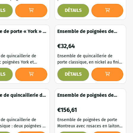
e porte BB72 vierges en
Heritage en fonte galvanisée,
ILS
DÉTAILS
. Cet ensemble
compatible avec les serrures
ssocie les élégantes
BB72. Cet ensemble complet
de porte Victoria à de
associe d'élégantes poignées de
laques de porte épurées
porte Victoria à des rosaces
 de porte « York » –
Ensemble de poignées de
alvanisée. L’alliance de
Heritage au caractère affirmé. Le
lvanisée – BB72 –
porte nickel - chrome mat - 2
acieuses et d’un design
design classique des longues
lerie de porte
poignées et rosaces
75
Prix: 32,64
5
€32,64
e un style intemporel qui
rosaces crée un style authentique
parfaitemen...
et élégant, s'intégrant
de quincaillerie de
Ensemble de quincaillerie de
parfaitement aux inté...
c poignées York et
porte classique, en nickel au fini
e porte Blanco en fonte
chrome mat, comprenant deux
ILS
DÉTAILS
. Cet ensemble
poignées de porte et deux
e quincaillerie de porte
rosaces. Un ensemble de
cie d'élégantes poignées
poignées de porte élégant
 longues plaques de
comprenant deux poignées et des
 de quincaillerie de
Ensemble de poignées de
design épuré Blanco,
rosaces assorties, dans une
nickel chromé -
porte Montreux avec rosaces
s en fonte galvanisée.
finition nickel/chrome mat
 et rosaces
– laiton patiné
64
Prix: 156,61
€156,61
es
 de la robustesse des
raffinée. L'association d'un
et du minimalisme des
matériau moderne et d'un design
de quincaillerie de
Ensemble de poignées de porte
classique confère un style intem...
ssique : deux poignées et
Montreux avec rosaces en laiton
 nickel brillant, un
patiné foncé. Cet ensemble allie