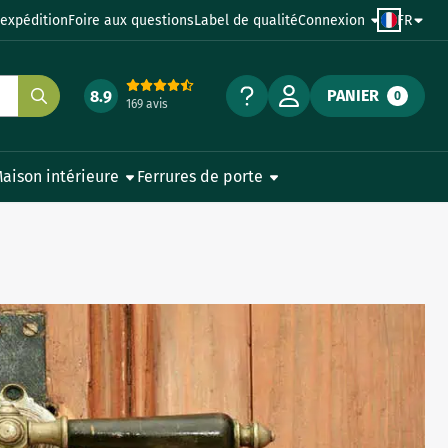
'expédition
Foire aux questions
Label de qualité
Connexion
FR
PANIER
8.9
0
169 avis
aison intérieure
Ferrures de porte