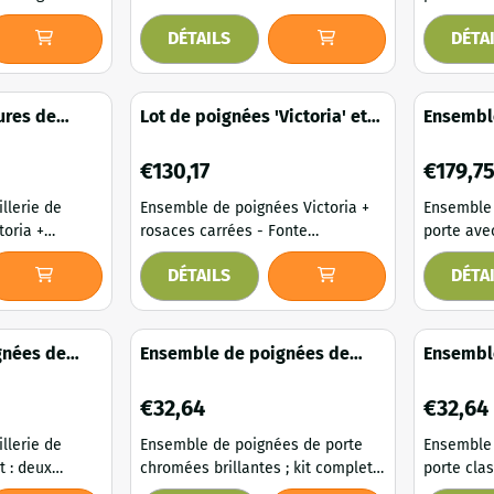
ron BB 72 -
galvanisée. Cet élégant ensemble
plaques d
DÉTAILS
DÉTA
de quincaillerie de porte
fonte galvanisée
lerie de porte
Cambridge se compose
complet a
d'élégantes poignées de porte
poignées 
bridge à de
Cambridge associées à des
longues p
ures de
Lot de poignées 'Victoria' et
Ensemble
rosaces carrées en fonte
en fonte g
nte -
de rosaces carrées - fonte
fonte ga
. Le design
galvanisée . L'association du
formes gr
et Baron
zinguée
quincail
Prix: 130,17
Prix: 179,
€130,17
€179,7
e caractère
design classique et des rosaces
sobre cré
nfère à la...
carrées aux lignes épurées
s’intègre 
llerie de
Ensemble de poignées Victoria +
Ensemble 
confère un aspect intemporel et...
toria +
rosaces carrées - Fonte
porte ave
ron BB 72 -
galvanisée. Cet élégant ensemble
plaques d
DÉTAILS
DÉTA
de quincaillerie de porte Victoria
galvanisée BB 72
lerie de porte
se compose de gracieuses
complet d
poignées de porte Victoria
York asso
ria à de
associées à des rosaces carrées
York à de
gnées de
Ensemble de poignées de
Ensemble
en fonte galvanisée . L'association
porte au 
 - poignées
porte – chrome poli – avec
porte - 
. Le design
du design classique et des
fabriquée
let
rosaces – élégant
poignées
Prix: 32,64
Prix: 32,
€32,64
€32,64
brillant
e caractère
rosaces carrées aux lignes
L'alliance
nfère à la ...
épurées confère un aspect
poignées 
llerie de
Ensemble de poignées de porte
Ensemble 
élégant et in...
plaq...
 : deux
chromées brillantes ; kit complet
porte cla
saces, idéal
avec rosaces pour portes
rosaces en