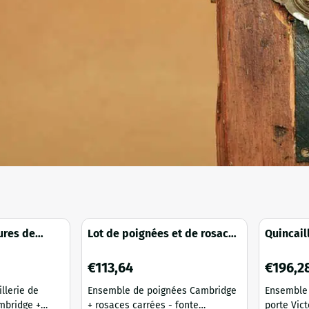
ures de
Lot de poignées et de rosaces
Quincail
poignées et
carrées - fonte zinguée - style
Victoria 
classique
galvanis
Prix: 113,64
Prix: 196
€113,64
€196,2
llerie de
Ensemble de poignées Cambridge
Ensemble 
mbridge +
+ rosaces carrées - fonte
porte Vict