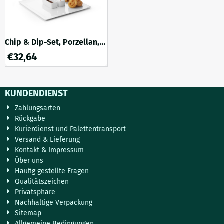
Sie genügend Platz, um an
stören und Sie auch etwas
einem Geburtstag Snacks auf
Schönes zum Anschauen
unterhaltsame und stilvolle
haben. Die F...
Weis...
Chip & Dip-Set, Porzellan,
dreiteiliges Snack-Set
€
32,64
KUNDENDIENST
Zahlungsarten
Rückgabe
Kurierdienst und Palettentransport
Versand & Lieferung
Kontakt & Impressum
Über uns
Häufig gestellte Fragen
Qualitätszeichen
Privatsphäre
Nachhaltige Verpackung
Sitemap
Allgemeine Bedingungen