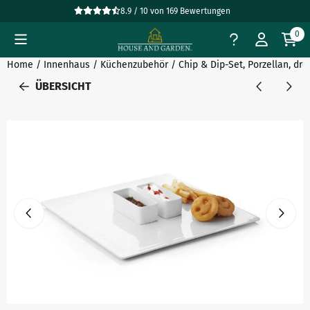
Cookie-Einstellungen verfügbar. Einstellungen wählen oder al
8.9 / 10
von
169
Bewertungen
0
Home
/
Innenhaus
/
Küchenzubehör
/
Chip & Dip-Set, Porzellan, dre
ÜBERSICHT