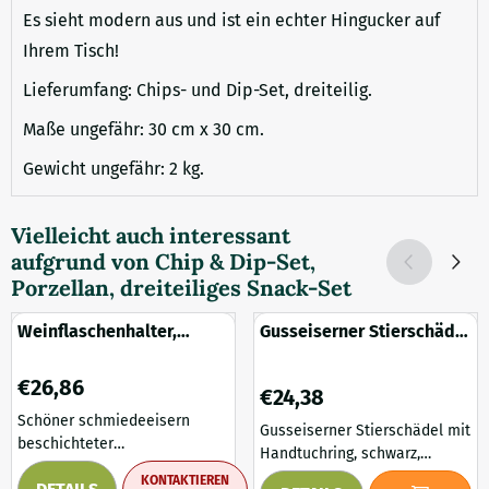
Es sieht modern aus und ist ein echter Hingucker auf
Ihrem Tisch!
Lieferumfang: Chips- und Dip-Set, dreiteilig.
Maße ungefähr: 30 cm x 30 cm.
Gewicht ungefähr: 2 kg.
Vielleicht auch interessant
aufgrund von
Chip & Dip-Set,
Porzellan, dreiteiliges Snack-Set
Weinflaschenhalter,
Gusseiserner Stierschädel
Schmiedeeisen auf
mit Handtuchring,
Hartholzblock
schwarz
Preis: 26,86
€26,86
Preis: 24,38
€24,38
Schöner schmiedeeisern
Gusseiserner Stierschädel mit
beschichteter
Handtuchring, schwarz,
Weinflaschenhalter. Dieser
wunderschön! Schönes
KONTAKTIEREN