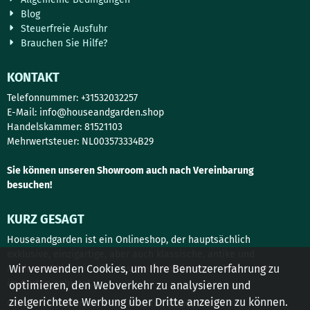
Blog
Steuerfreie Ausfuhr
Brauchen Sie Hilfe?
KONTAKT
Telefonnummer: +31532032257
E-Mail:
info@houseandgarden.shop
Handelskammer: 81521103
Mehrwertsteuer: NL003573334B29
Sie können unseren Showroom auch nach Vereinbarung
besuchen!
KURZ GESAGT
Houseandgarden ist ein Onlineshop, der hauptsächlich
exklusive, einzigartige, aber auch klassische, antike und
Wir verwenden Cookies, um Ihre Benutzererfahrung zu
moderne Dekoration für das Haus, um das Haus herum und
im Garten anbietet.
optimieren, den Webverkehr zu analysieren und
zielgerichtete Werbung über Dritte anzeigen zu können.
Gartendekoration, Innenarchitektur, Türbeschläge und