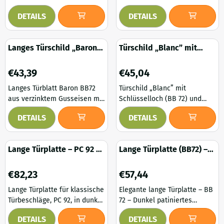
Das massive Gusseisen
Türen ein authentisches und
robustem und klassischem
besticht durch seine robuste
garantiert eine solide und
edles Finish. Das massive
DETAILS
DETAILS
Design und einer Höhe von
und klassische Optik und ist
langlebige Kon...
Gusseisen ...
ca. 24,5 cm. Dieses lange
ca. 24 cm hoch. Dieses
Türblatt vereint robustes
stilvolle, lange Türblatt
Langes Türschild „Baron“
Türschild „Blanc” mit
Design mit zeitloser Eleganz.
vereint robustes Design mit
– BB72 – verzinktes
Schlüsselloch für
Die dezente Textur des
zeitloser Eleganz. Die dezente
Gusseisen
Zimmertüren (BB 72)
Preis: 43,39
Preis: 45,04
Gusseisens und die markante
Textur des Gusseisens und
€43,39
€45,04
graue Oberfläche verleihen
die markante graue
Langes Türblatt Baron BB72
Türschild „Blanc” mit
modernen wie rustikalen
Oberfläche verleihen
aus verzinktem Gusseisen mit
Schlüsselloch (BB 72) und
Türen ein authentisches und
modernen wie rustikalen
robustem und klassischem
Griffloch, aus verzinktem
edles Finish. Das massive
Türen ein authentisches und
DETAILS
DETAILS
Design und einer Höhe von
Gusseisen, klassisches
Gusseis...
edles Aussehen....
ca. 24 cm. Dieses lange
Beschlag für den
Türblatt besticht durch sein
Innenbereich. Die Türplatte
Lange Türplatte – PC 92 –
Lange Türplatte (BB72) –
robustes und zeitloses
„Blanc” mit Schlüsselloch für
Dunkel patiniertes
Türplatte aus dunklem
Design. Die dezente Textur
Zimmertüren (BB 72) ist eine
Messing
Messing
Preis: 82,23
Preis: 57,44
des Gusseisens und die
stilvolle und robuste
€82,23
€57,44
markante graue Oberfläche
Ergänzung für Innentüren mit
Lange Türplatte für klassische
Elegante lange Türplatte – BB
verleihen modernen wie
klassischem oder ländlichem
Türbeschläge, PC 92, in dunkel
72 – Dunkel patiniertes
rustikalen Türen ein
Charakter. Diese Türplatte ist
patiniertem Messing. Diese
Messing. Verleihen Sie Ihren
authentisches und edles
aus verzinktem Gussei...
DETAILS
DETAILS
lange Türplatte aus dunkel
Türen mit dieser