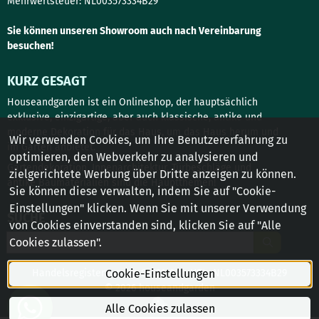
Mehrwertsteuer: NL003573334B29
Sie können unseren Showroom auch nach Vereinbarung
besuchen!
KURZ GESAGT
Houseandgarden ist ein Onlineshop, der hauptsächlich
exklusive, einzigartige, aber auch klassische, antike und
moderne Dekoration für das Haus, um das Haus herum und
Wir verwenden Cookies, um Ihre Benutzererfahrung zu
im Garten anbietet.
optimieren, den Webverkehr zu analysieren und
Gartendekoration, Innenarchitektur, Türbeschläge und
zielgerichtete Werbung über Dritte anzeigen zu können.
antike Baumaterialien sind die Hauptthemen!
Sie können diese verwalten, indem Sie auf "Cookie-
Einstellungen" klicken. Wenn Sie mit unserer Verwendung
SUCHE
von Cookies einverstanden sind, klicken Sie auf "Alle
Suche
Cookies zulassen".
Handelsregisterauszug: 81521103 - USt.: NL003573334B29
Cookie-Einstellungen
© 2026 houseandgarden
Alle Cookies zulassen