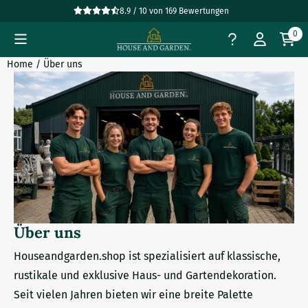
Cookie-Einstellungen verfügbar. Einstellungen wählen oder al
8.9 / 10
von
169
Bewertungen
0
Home
/
Über uns
Über uns
Houseandgarden.shop ist spezialisiert auf klassische,
rustikale und exklusive Haus- und Gartendekoration.
Seit vielen Jahren bieten wir eine breite Palette