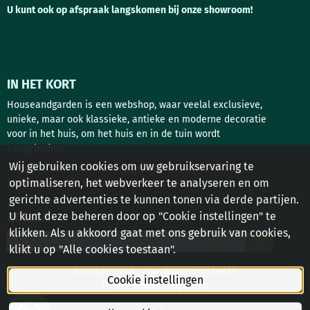
U kunt ook op afspraak langskomen bij onze showroom!
IN HET KORT
Houseandgarden is een webshop, waar veelal exclusieve,
unieke, maar ook klassieke, antieke en moderne decoratie
voor in het huis, om het huis en in de tuin wordt
aangeboden.
Wij gebruiken cookies om uw gebruikservaring te
Tuindecoratie, interieur design, deurbeslag en antieke
optimaliseren, het webverkeer te analyseren en om
bouwstoffen zijn de belangrijkste rubrieken!
gerichte advertenties te kunnen tonen via derde partijen.
U kunt deze beheren door op "Cookie instellingen" te
ZOEKEN
klikken. Als u akkoord gaat met ons gebruik van cookies,
Zoeken
klikt u op "Alle cookies toestaan".
KvK: 81521103 - Btw: NL003573334B29
Cookie instellingen
© 2026 Houseandgarden