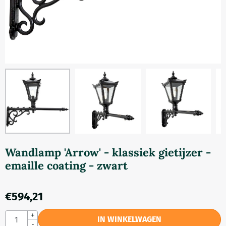
Wandlamp 'Arrow' - klassiek gietijzer -
emaille coating - zwart
€
594,21
Aantal
+
IN WINKELWAGEN
-