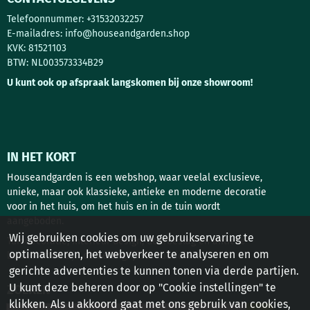
Telefoonnummer: +31532032257
E-mailadres:
info@houseandgarden.shop
KVK: 81521103
BTW: NL003573334B29
U kunt ook op afspraak langskomen bij onze showroom!
IN HET KORT
Houseandgarden is een webshop, waar veelal exclusieve,
unieke, maar ook klassieke, antieke en moderne decoratie
voor in het huis, om het huis en in de tuin wordt
aangeboden.
Wij gebruiken cookies om uw gebruikservaring te
Tuindecoratie, interieur design, deurbeslag en antieke
optimaliseren, het webverkeer te analyseren en om
bouwstoffen zijn de belangrijkste rubrieken!
gerichte advertenties te kunnen tonen via derde partijen.
U kunt deze beheren door op "Cookie instellingen" te
ZOEKEN
klikken. Als u akkoord gaat met ons gebruik van cookies,
Zoeken