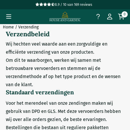
Cookievoorkeuren zijn beschikbaar. Kies instellingen of sta all
8.9 / 10
van
169
reviews
0
Home
/
Verzending
Verzendbeleid
Wij hechten veel waarde aan een zorgvuldige en
efficiënte verzending van onze producten.
Om dit te waarborgen, werken wij samen met
betrouwbare vervoerders en stemmen wij de
verzendmethode af op het type product en de wensen
van de klant.
Standaard verzendingen
Voor het merendeel van onze zendingen maken wij
gebruik van DPD en GLS. Met deze vervoerders hebben
wij over alle orders gezien, de beste ervaringen.
Bestellingen die bestaan uit reguliere pakketten