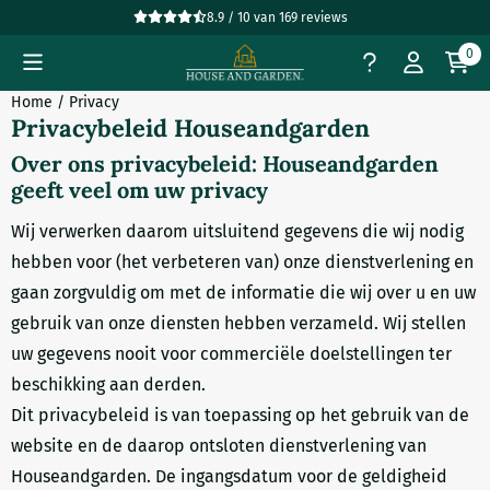
Cookievoorkeuren zijn beschikbaar. Kies instellingen of sta all
8.9 / 10
van
169
reviews
0
Home
/
Privacy
Privacybeleid Houseandgarden
Over ons privacybeleid: Houseandgarden
geeft veel om uw privacy
Wij verwerken daarom uitsluitend gegevens die wij nodig
hebben voor (het verbeteren van) onze dienstverlening en
gaan zorgvuldig om met de informatie die wij over u en uw
gebruik van onze diensten hebben verzameld. Wij stellen
uw gegevens nooit voor commerciële doelstellingen ter
beschikking aan derden.
Dit privacybeleid is van toepassing op het gebruik van de
website en de daarop ontsloten dienstverlening van
Houseandgarden. De ingangsdatum voor de geldigheid