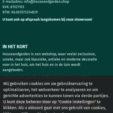
E-mailadres:
info@houseandgarden.shop
KVK: 81521103
BTW: NL003573334B29
U kunt ook op afspraak langskomen bij onze showroom!
IN HET KORT
Houseandgarden is een webshop, waar veelal exclusieve,
unieke, maar ook klassieke, antieke en moderne decoratie
voor in het huis, om het huis en in de tuin wordt
aangeboden.
Tuindecoratie, interieur design, deurbeslag en antieke
bouwstoffen zijn de belangrijkste rubrieken!
Wij gebruiken cookies om uw gebruikservaring te
optimaliseren, het webverkeer te analyseren en om
ZOEKEN
gerichte advertenties te kunnen tonen via derde partijen.
U kunt deze beheren door op "Cookie instellingen" te
Zoeken
klikken. Als u akkoord gaat met ons gebruik van cookies,