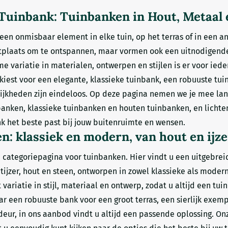
harmante
 Tuinbank: Tuinbanken in Hout, Metaal 
 van e...
een onmisbaar element in elke tuin, op het terras of in een a
tplaats om te ontspannen, maar vormen ook een uitnodigende
e variatie in materialen, ontwerpen en stijlen is er voor ie
 kiest voor een elegante, klassieke tuinbank, een robuuste t
lijkheden zijn eindeloos. Op deze pagina nemen we je mee lan
nbanken, klassieke tuinbanken en houten tuinbanken, en licht
nk het beste past bij jouw buitenruimte en wensen.
: klassiek en modern, van hout en ijze
categoriepagina voor tuinbanken. Hier vindt u een uitgebrei
ijzer, hout en steen, ontworpen in zowel klassieke als modern
variatie in stijl, materiaal en ontwerp, zodat u altijd een tuin
r een robuuste bank voor een groot terras, een sierlijk exem
deur, in ons aanbod vindt u altijd een passende oplossing. On