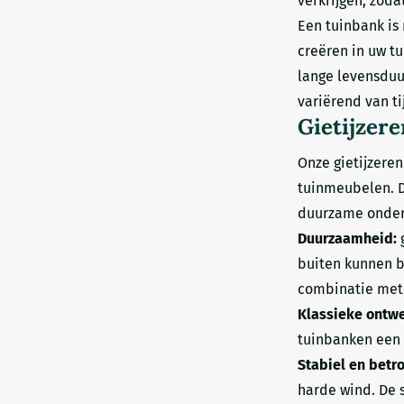
verkrijgen, zoda
Een tuinbank is 
creëren in uw t
lange levensduur
variërend van ti
Gietijzere
Onze gietijzeren
tuinmeubelen. De
duurzame onders
Duurzaamheid:
g
buiten kunnen bl
combinatie met 
Klassieke ontw
tuinbanken een a
Stabiel en betr
harde wind. De 