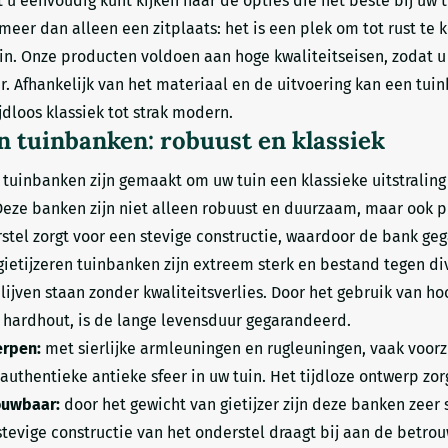
t u eenvoudig kunt kijken naar de opties die het beste bij uw 
meer dan alleen een zitplaats: het is een plek om tot rust te
uin. Onze producten voldoen aan hoge kwaliteitseisen, zodat 
. Afhankelijk van het materiaal en de uitvoering kan een tuin
jdloos klassiek tot strak modern.
n tuinbanken: robuust en klassiek
 tuinbanken zijn gemaakt om uw tuin een klassieke uitstraling
ze banken zijn niet alleen robuust en duurzaam, maar ook pra
tel zorgt voor een stevige constructie, waardoor de bank ge
ietijzeren tuinbanken zijn extreem sterk en bestand tegen d
ijven staan zonder kwaliteitsverlies. Door het gebruik van ho
hardhout, is de lange levensduur gegarandeerd.
erpen:
met sierlijke armleuningen en rugleuningen, vaak voor
uthentieke antieke sfeer in uw tuin. Het tijdloze ontwerp zorg
ouwbaar:
door het gewicht van gietijzer zijn deze banken zeer st
stevige constructie van het onderstel draagt bij aan de bet