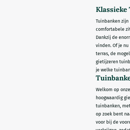
Een duurzame en c
Klassieke
keuze voor wie houdt
Tuinbanken zijn 
comfortabele zi
Dankzij de enorm
vinden. Of je nu
terras, de moge
gietijzeren tui
je welke tuinba
Tuinbanken
Welkom op onze 
hoogwaardig giet
tuinbanken, met 
op zoek bent naa
voor bij de voor