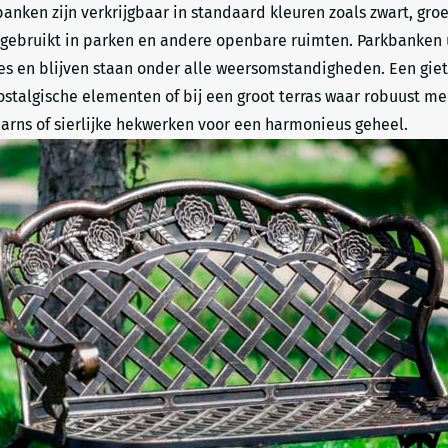
banken zijn verkrijgbaar in standaard kleuren zoals zwart, gr
gebruikt in parken en andere openbare ruimten. Parkbanken uit
s en blijven staan onder alle weersomstandigheden. Een gietij
ostalgische elementen of bij een groot terras waar robuust m
aarns of sierlijke hekwerken voor een harmonieus geheel.