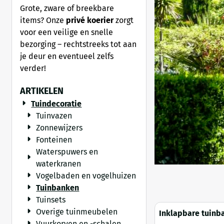
Grote, zware of breekbare
items? Onze
privé koerier
zorgt
voor een veilige en snelle
bezorging – rechtstreeks tot aan
je deur en eventueel zelfs
verder!
ARTIKELEN
Tuindecoratie
Tuinvazen
Zonnewijzers
Fonteinen
Waterspuwers en
waterkranen
Vogelbaden en vogelhuizen
Tuinbanken
Tuinsets
Overige tuinmeubelen
Inklapbare tuinb
hardhout – 118 cm
Vuurkorven en -schalen