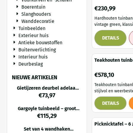
green
Boerentuin
Prijs: 230,99
€230,99
Slanghouders
Hardhouten tuinbank
Wanddecoratie
vintage green, klass
Tuinbeelden
voor buiten. Deze inklapbare
Exterieur huis
tuinbank van acacia
DETAILS
Antieke bouwstoffen
vintage green comb
Buitenverlichting
elegantie met functi
strakke, eigentijdse
Interieur huis
Teakhouten tuinb
versterkt door de s
Deurbeslag
cm – klassiek en
aflopende rugleunin
Prijs: 578,10
€578,10
comfortabel zitcomf
NIEUWE ARTIKELEN
garandeert. Het hoogwaardige
Teakhouten tuinbank
acacia hardhout maa
Gietijzeren deurbel adelaar
stijlvol en weerbestend
XL – klassieke deurbel – 30
€
73,97
stijlvolle tuinbank 
cm
DETAILS
hoogwaardig teakho
Gargoyle tuinbeeld – groot
charmante en funct
stenen figuur – 42 cm breed
€
115,29
toevoeging aan elke
Met een breedte van
Picknicktafel – 6 
de bank een comfor
Set van 4 wandhaken
geïmpregneerd h