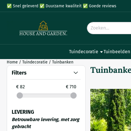
Cookievoorkeuren zijn beschikbaar. Kies instellingen of sta all
✅
Snel geleverd
✅
Duurzame kwaliteit
✅
Goede reviews
Zoeken
Tuindecoratie
Tuinbeelden
Home
/
Tuindecoratie
/
Tuinbanken
Tuinbank
Filters
€ 82
€ 710
LEVERING
Betrouwbare levering, met zorg
gebracht