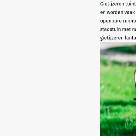
Gietijzeren tuin
en worden vaak 
openbare ruimte
stadstuin met n
gietijzeren lant