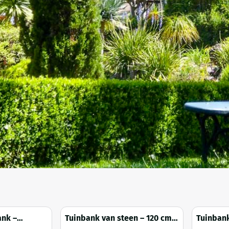
ank –
Tuinbank van steen – 120 cm –
Tuinbank
 – vintage
klassieke tuindecoratie
robuuste