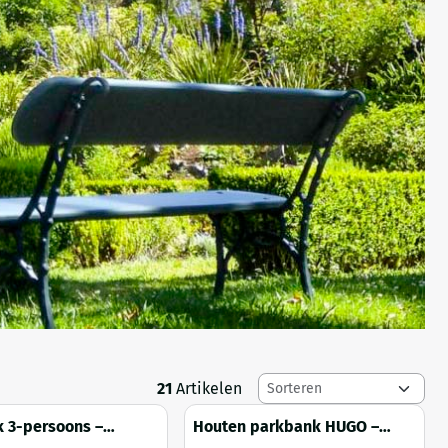
Sorteermethode
21
Artikelen
 3-persoons –
Houten parkbank HUGO –
 hardhouten bank –
geïmpregneerd vuren –