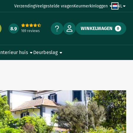
Verzending
Veelgestelde vragen
Keurmerk
Inloggen
NL
WINKELWAGEN
8.9
0
169 reviews
Interieur huis
Deurbeslag