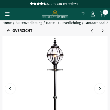
Cookievoorkeuren zijn beschikbaar. Kies instellingen of sta all
8.9 / 10
van
169
reviews
0
Home
/
Buitenverlichting
/
Harte - tuinverlichting
/
Lantaarnpaal 250
OVERZICHT