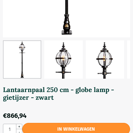
Lantaarnpaal 250 cm - globe lamp -
gietijzer - zwart
€
866,94
Aantal
+
IN WINKELWAGEN
-