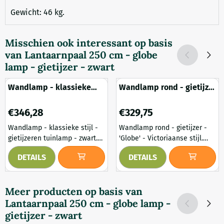
Gewicht: 46 kg.
Misschien ook interessant op basis
van
Lantaarnpaal 250 cm - globe
lamp - gietijzer - zwart
Wandlamp - klassieke
Wandlamp rond - gietijzer
stijl - gietijzeren tuinlamp
- 'Globe' - Victoriaanse
- zwart
stijl
Prijs: 346,28
Prijs: 329,75
€346,28
€329,75
Wandlamp - klassieke stijl -
Wandlamp rond - gietijzer -
gietijzeren tuinlamp - zwart.
'Globe' - Victoriaanse stijl.
Dit omvat een exclusieve
Een unieke wandlamp,
DETAILS
DETAILS
lamp voor aan de muur, met
vervaardigd in een klassieke,
een neerwaartse lampenkap.
Victoriaanse stijl. Deze
Deze hoogwaardige en luxe
bijzondere en hoogwaardige
Meer producten op basis van
verlichting biedt een
buitenverlichting heeft een
Lantaarnpaal 250 cm - globe lamp -
romantische sfeer, perfect
uniek aspect: de Globe. De
aan ieder pand! Deze
vormen, diepzwarte kleur en
gietijzer - zwart
tuinverlichting komt uit
stijl, maakt deze verlichting