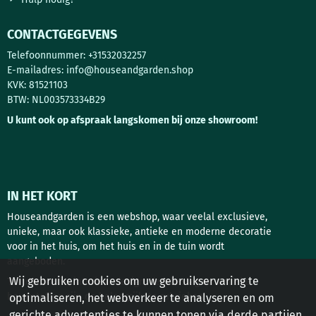
CONTACTGEGEVENS
Telefoonnummer: +31532032257
E-mailadres:
info@houseandgarden.shop
KVK: 81521103
BTW: NL003573334B29
U kunt ook op afspraak langskomen bij onze showroom!
IN HET KORT
Houseandgarden is een webshop, waar veelal exclusieve,
unieke, maar ook klassieke, antieke en moderne decoratie
voor in het huis, om het huis en in de tuin wordt
aangeboden.
Wij gebruiken cookies om uw gebruikservaring te
Tuindecoratie, interieur design, deurbeslag en antieke
bouwstoffen zijn de belangrijkste rubrieken!
optimaliseren, het webverkeer te analyseren en om
gerichte advertenties te kunnen tonen via derde partijen.