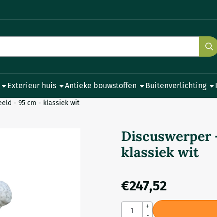
e cookies toe.
Exterieur huis
Antieke bouwstoffen
Buitenverlichting
eld - 95 cm - klassiek wit
Discuswerper -
klassiek wit
€
247,52
Aantal
+
-