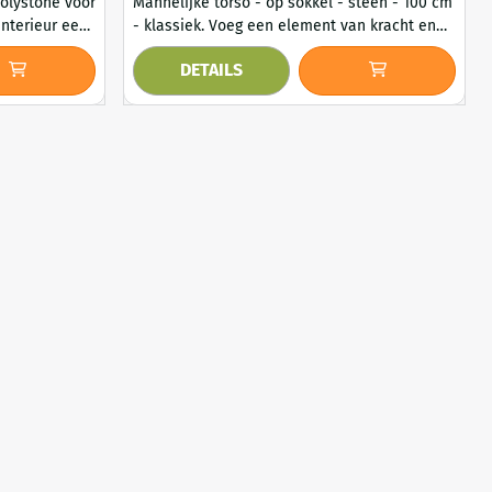
polystone voor
Mannelijke torso - op sokkel - steen - 100 cm
- klassiek. Voeg een element van kracht en
chtige Atlas
verfijning toe aan je omgeving met dit
DETAILS
tieve beeld
indrukwekkende beeld van een mannentorso
op de
op sokkel. Met een hoogte van ca. 100 cm is
ythologie en
dit kunstwerk een opvallende en tijdloze
toevoeging aan zowel binnen- als
buitenruimtes. Het beeld is volledig
fraaie ou...
vervaardigd uit steen, met uitzon...