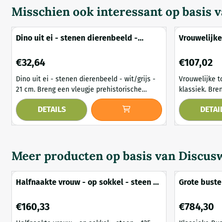
Misschien ook interessant op basis 
Dino uit ei - stenen dierenbeeld -
Vrouwelijke
wit/grijs - 21 cm
cm - klassi
Prijs: 32,64
Prijs: 107,02
€32,64
€107,02
Dino uit ei - stenen dierenbeeld - wit/grijs -
Vrouwelijke t
21 cm. Breng een vleugje prehistorische
klassiek. Breng tijdloze schoonheid en
charme in uw interieur of tuin met dit
verfijning na
DETAILS
DETAI
fascinerende beeld van een dino die uit zijn
stenen beeld 
ei breekt. Dit unieke dierenbeeld is volledig
een hoogte va
vervaardigd uit stevig wit/grijs steen en toont
een gracieuze
de dino met realistische texturen en
uniek element
gedetailleerde accenten. De combinatie van
gedetailleerd
Meer producten op basis van
Discusw
het rustieke ...
benadrukt de 
Halfnaakte vrouw - op sokkel - steen -
Grote buste
125 cm - klassiek wit
klassiek st
Prijs: 160,33
Prijs: 784,30
€160,33
€784,30