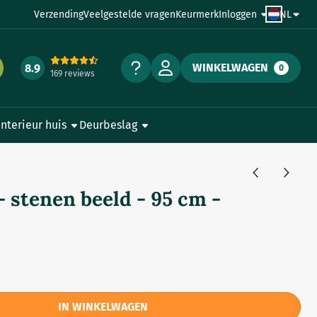
Verzending
Veelgestelde vragen
Keurmerk
Inloggen
NL
WINKELWAGEN
8.9
0
169 reviews
Interieur huis
Deurbeslag
 stenen beeld - 95 cm -
IN WINKELWAGEN