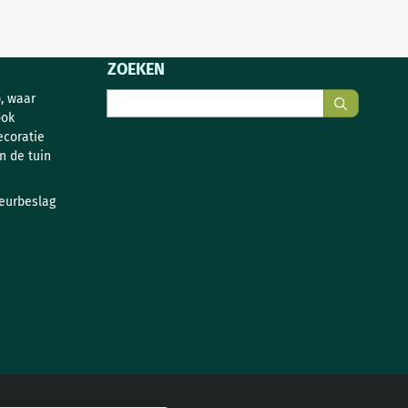
ZOEKEN
Zoeken
, waar
ook
ecoratie
n de tuin
deurbeslag