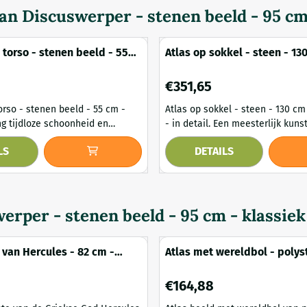
van
Discuswerper - stenen beeld - 95 cm 
 torso - stenen beeld - 55
Atlas op sokkel - steen - 13
ek
klassiek wit - in detail
Prijs: 351,65
€351,65
orso - stenen beeld - 55 cm -
Atlas op sokkel - steen - 130 cm 
- in detail. Een meesterlijk kunstwerk dat
ar uw tuin met dit prachtige
kracht, vastberadenheid en tijdl
LS
DETAILS
van een vrouwelijke torso. Met
schoonheid uitstraalt. Dit indr
n 55 cm straalt dit kunstwerk
beeld van Atlas, rustend op een
 elegantie uit, en voegt het een
sokkel, vormt een monumentale 
 toe aan elke buitenruimte. De
elke ruimte. Volledig vervaardigd uit steen en
e vormgeving van dit beeld
verfijnd in een klassieke witte a
erper - stenen beeld - 95 cm - klassiek
nat...
ademt dit scu...
 van Hercules - 82 cm -
Atlas met wereldbol - poly
een
- 70 cm - oud wit
Prijs: 164,88
€164,88