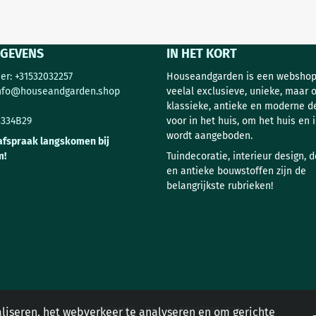
GEVENS
IN HET KORT
r: +31532032257
Houseandgarden is een webshop
nfo@houseandgarden.shop
veelal exclusieve, unieke, maar 
klassieke, antieke en moderne d
3334B29
voor in het huis, om het huis en i
wordt aangeboden.
afspraak langskomen bij
m!
Tuindecoratie, interieur design, 
en antieke bouwstoffen zijn de
belangrijkste rubrieken!
KvK: 81521103 - Btw: NL003573334B29
liseren, het webverkeer te analyseren en om gerichte