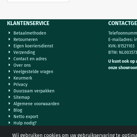
KLANTENSERVICE
CONTACTGE
Betaalmethoden
Telefoonnumme
Retourneren
E-mailadres:
i
Eigen koeriersdienst
KVK: 81521103
Verzending
BTW: NL00357
Contact en adres
U kunt ook op 
Over ons
onze showroo
Veelgestelde vragen
Keurmerk
Privacy
Duurzaam verpakken
Sitemap
Algemene voorwaarden
Blog
Netto export
Hulp nodig?
Wij gebruiken cookies om uw gebruikservaring te optima