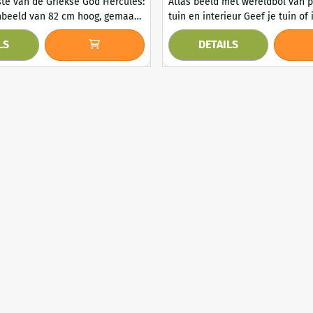
te van de Griekse God Hercules:
Atlas beeld met wereldbol van 
nbeeld van 82 cm hoog, gemaakt
tuin en interieur Geef je tuin of interieur een
kkende buste
klassieke uitstraling met dit pra
LS
DETAILS
 vervaardigd uit massief steen
beeld met wereldbol. Dit decora
 in een klassieke stijl. Met een
van 70 cm hoog is geïnspireerd 
rca 82 cm is dit beeld een
bekende figuur uit de Griekse m
tijlvolle blikvanger voor zowel
staat symbool voor kracht,
e stelt de
doorzettingsvermogen en
verantwoordelijkheid. Dankzij de 