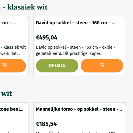
- klassiek wit
0 cm -
David op sokkel - steen - 160 cm -
oxide - gedetailleerd
Prijs: 495,04
€495,04
- klassiek wit
David op sokkel - steen - 160 cm - oxide -
gedetailleerd. Dit prachtige, super
oze
gedetailleerde beeld van David is een
DETAILS
ukwekkende
meesterwerk dat de beroemde Bijbelse figuur
 elegante
uitbeeldt. Het massieve stenen beeld is 160
blikvanger in
cm hoog, inclusief de sokkel, en toont David
op het punt zijn slinger over zijn schouder te
fwerking,
werpen, klaar om de reus Goliath aan te
 wit
vallen. Het ontwer...
stone beeld
Mannelijke torso - op sokkel - steen -
100 cm - klassiek
Prijs: 185,54
€185,54