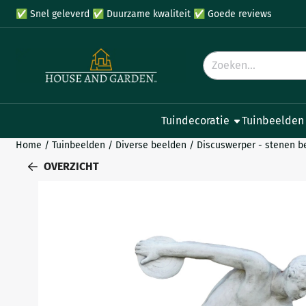
Cookievoorkeuren zijn beschikbaar. Kies instellingen of sta all
✅
Snel geleverd
✅
Duurzame kwaliteit
✅
Goede reviews
Zoeken
Tuindecoratie
Tuinbeelden
Home
/
Tuinbeelden
/
Diverse beelden
/
Discuswerper - stenen be
OVERZICHT