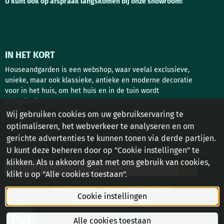
U kunt ook op afspraak langskomen bij onze showroom!
IN HET KORT
Houseandgarden is een webshop, waar veelal exclusieve,
unieke, maar ook klassieke, antieke en moderne decoratie
voor in het huis, om het huis en in de tuin wordt
aangeboden.
Wij gebruiken cookies om uw gebruikservaring te
Tuindecoratie, interieur design, deurbeslag en antieke
optimaliseren, het webverkeer te analyseren en om
bouwstoffen zijn de belangrijkste rubrieken!
gerichte advertenties te kunnen tonen via derde partijen.
U kunt deze beheren door op "Cookie instellingen" te
ZOEKEN
klikken. Als u akkoord gaat met ons gebruik van cookies,
Zoeken
klikt u op "Alle cookies toestaan".
KvK: 81521103 - Btw: NL003573334B29
Cookie instellingen
© 2026 Houseandgarden
Alle cookies toestaan