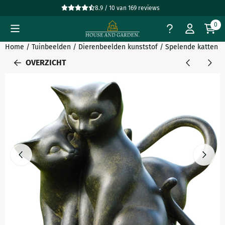
Cookievoorkeuren zijn beschikbaar. Kies instellingen of sta all
8.9 / 10
van
169
reviews
0
Home
/
Tuinbeelden
/
Dierenbeelden kunststof
/
Spelende katten - 
OVERZICHT