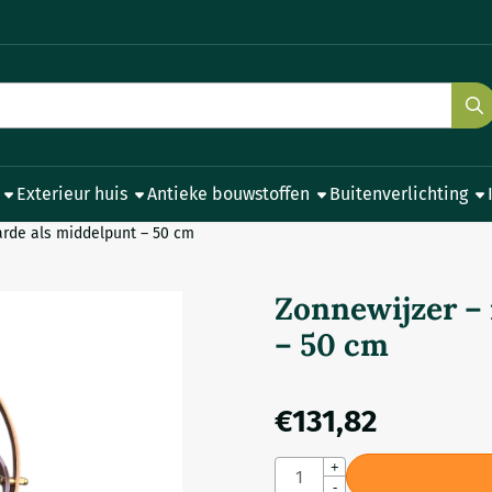
e cookies toe.
Exterieur huis
Antieke bouwstoffen
Buitenverlichting
arde als middelpunt – 50 cm
Zonnewijzer – 
– 50 cm
€
131,82
Aantal
+
-