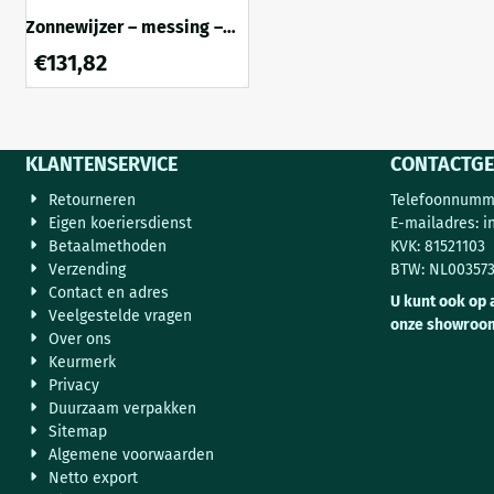
Zonnewijzer – messing –
aarde als middelpunt – 50
€
131,82
cm
KLANTENSERVICE
CONTACTGE
Retourneren
Telefoonnumme
Eigen koeriersdienst
E-mailadres:
i
Betaalmethoden
KVK: 81521103
Verzending
BTW: NL00357
Contact en adres
U kunt ook op 
Veelgestelde vragen
onze showroo
Over ons
Keurmerk
Privacy
Duurzaam verpakken
Sitemap
Algemene voorwaarden
Netto export