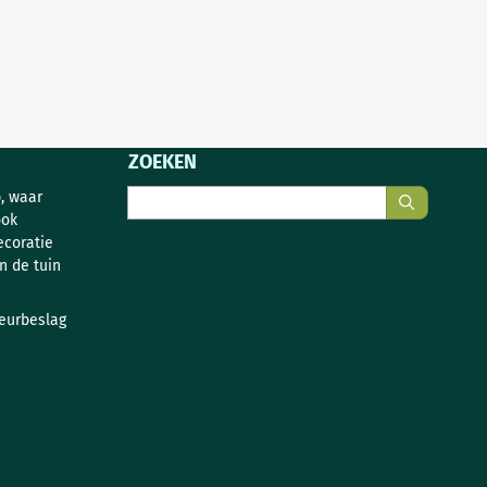
ZOEKEN
Zoeken
, waar
ook
ecoratie
n de tuin
deurbeslag