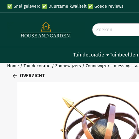
Cookievoorkeuren zijn beschikbaar. Kies instellingen of sta all
✅
Snel geleverd
✅
Duurzame kwaliteit
✅
Goede reviews
Zoeken
Tuindecoratie
Tuinbeelden
Home
/
Tuindecoratie
/
Zonnewijzers
/
Zonnewijzer – messing – a
OVERZICHT