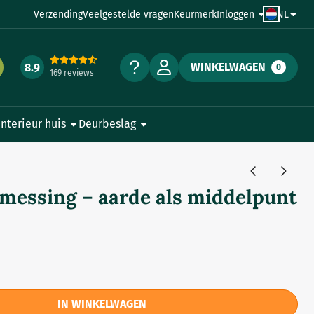
Verzending
Veelgestelde vragen
Keurmerk
Inloggen
NL
WINKELWAGEN
8.9
0
169 reviews
Interieur huis
Deurbeslag
messing – aarde als middelpunt
IN WINKELWAGEN