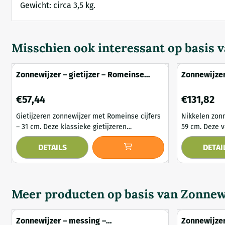
Gewicht: circa 3,5 kg.
Misschien ook interessant op basis 
Zonnewijzer – gietijzer – Romeinse
Zonnewijzer
cijfers – 31 cm
aluminium 
Prijs: 57,44
Prijs: 131,82
€57,44
€131,82
Gietijzeren zonnewijzer met Romeinse cijfers
Nikkelen zonn
– 31 cm. Deze klassieke gietijzeren
59 cm. Deze verfijnde zonnewijzer op voet
zonnewijzer, voorzien van uurindicaties in
voegt een kla
DETAILS
DETAI
elegante Romeinse cijfers, vormt een
tuin, terras o
stijlvolle en functionele toevoeging aan tuin
voorzien van 
of terras. Het sierlijke ontwerp in
wat zorgt voo
Victoriaanse stijl geeft een tijdloze uitstraling
uitstraling. Dankzij het sierlijke ontwerp is
en maakt dit stuk tot een blikvanger in elke
deze zonnewij
Meer producten op basis van
Zonnewi
buitenruimte. Duu...
tijdinstr...
Zonnewijzer – messing –
Zonnewijzer