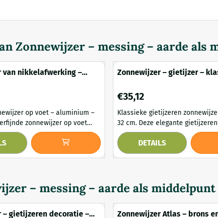
van
Zonnewijzer – messing – aarde als 
 van nikkelafwerking –
Zonnewijzer – gietijzer – kl
– 59 cm
– halfopen – 32 cm
Prijs: 35,12
€35,12
ewijzer op voet – aluminium –
Klassieke gietijzeren zonnewijze
32 cm. Deze elegante gietijzeren zonnewijzer
ssiek en stijlvol accent toe aan
heeft een sierlijk halfopen ontw
LS
DETAILS
f interieur. Het aluminium is
klassieke Engelse landhuisstijl
een glanzende nikkelafwerking,
bruine kleur en verfijnde orna
r een tijdloze en elegante
dit compacte model een tijdloze 
perfect voor tuin of terras. Dankzij het
zer zowel een functioneel
duurzame gietijzer blijft de zon
jzer – messing – aarde als middelpunt
jarenlang mooi...
 – gietijzeren decoratie –
Zonnewijzer Atlas – brons e