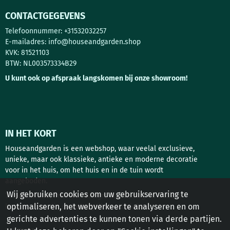
CONTACTGEGEVENS
Telefoonnummer: +31532032257
E-mailadres:
info@houseandgarden.shop
KVK: 81521103
BTW: NL003573334B29
U kunt ook op afspraak langskomen bij onze showroom!
IN HET KORT
Houseandgarden is een webshop, waar veelal exclusieve,
unieke, maar ook klassieke, antieke en moderne decoratie
voor in het huis, om het huis en in de tuin wordt
aangeboden.
Wij gebruiken cookies om uw gebruikservaring te
Tuindecoratie, interieur design, deurbeslag en antieke
optimaliseren, het webverkeer te analyseren en om
bouwstoffen zijn de belangrijkste rubrieken!
gerichte advertenties te kunnen tonen via derde partijen.