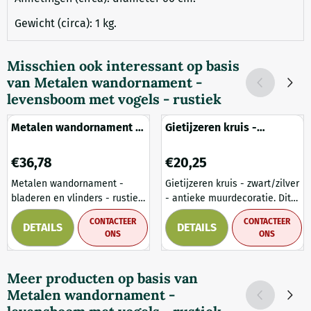
Gewicht (circa): 1 kg.
Misschien ook interessant op basis
van
Metalen wandornament -
levensboom met vogels - rustiek
Metalen wandornament -
Gietijzeren kruis -
bladeren en vlinders -
zwart/zilver - antieke
rustiek
muurdecoratie
Prijs: 36,78
Prijs: 20,25
€36,78
€20,25
Metalen wandornament -
Gietijzeren kruis - zwart/zilver
bladeren en vlinders - rustiek.
- antieke muurdecoratie. Dit
Dit charmante metalen
prachtige gietijzeren kruis
CONTACTEER
CONTACTEER
DETAILS
DETAILS
wandornament, met een
heeft een antieke uitstraling
ONS
ONS
ontwerp van bladeren en
en biedt een indrukwekkende
vlinders, voegt een natuurlijke
symmetrie, die het perfect
en rustieke sfeer toe aan je
maakt voor een romantische
Meer producten op basis van
tuin. Het ornament is een
toevoeging aan een muur in
Metalen wandornament -
mooie aanvulling voor elke
de tuin, het park of zelfs op