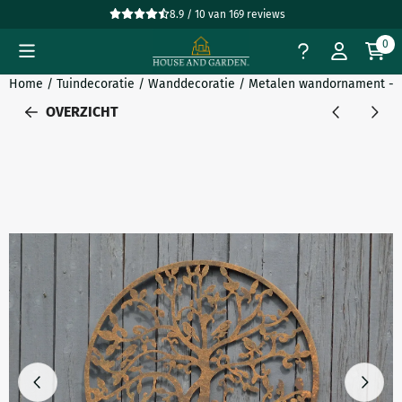
Cookievoorkeuren zijn beschikbaar. Kies instellingen of sta all
8.9 / 10
van
169
reviews
0
Home
/
Tuindecoratie
/
Wanddecoratie
/
Metalen wandornament - l
OVERZICHT