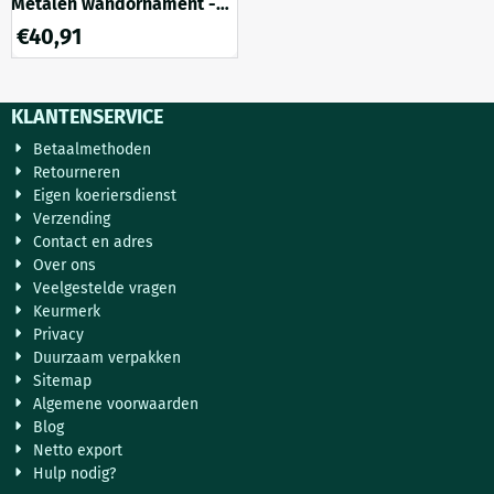
Metalen wandornament -
levensboom met vogels -
€
40,91
rustiek
KLANTENSERVICE
Betaalmethoden
Retourneren
Eigen koeriersdienst
Verzending
Contact en adres
Over ons
Veelgestelde vragen
Keurmerk
Privacy
Duurzaam verpakken
Sitemap
Algemene voorwaarden
Blog
Netto export
Hulp nodig?