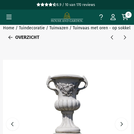
Cookievoorkeuren zijn beschikbaar. Kies instellingen of sta all
8.9 / 10
van
170
reviews
0
Home
/
Tuindecoratie
/
Tuinvazen
/
Tuinvaas met oren - op sokkel -
OVERZICHT