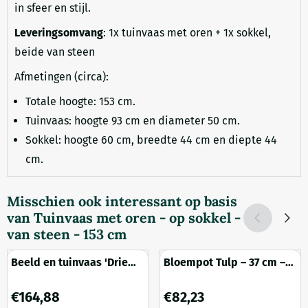
in sfeer en stijl.
Leveringsomvang
: 1x tuinvaas met oren + 1x sokkel,
beide van steen
Afmetingen (circa):
Totale hoogte: 153 cm.
Tuinvaas: hoogte 93 cm en diameter 50 cm.
Sokkel: hoogte 60 cm, breedte 44 cm en diepte 44
cm.
Misschien ook interessant op basis
van
Tuinvaas met oren - op sokkel -
van steen - 153 cm
Beeld en tuinvaas 'Drie
Bloempot Tulp – 37 cm –
Vrouwen' met schaal - 85
sierlijke uitvoering in
cm
steen
Prijs: 164,88
Prijs: 82,23
€164,88
€82,23