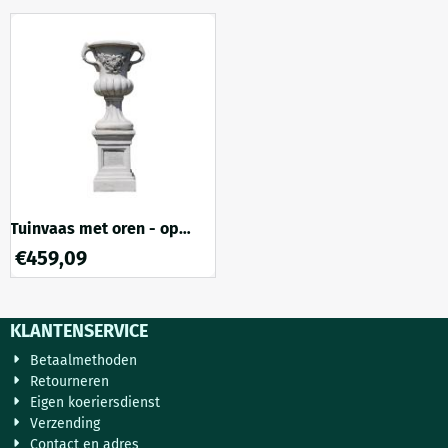
compacte vorm heeft dit
brengt hij direct sfeer in elke
object een solide en rustige
voortuin, patio of border.
uitstraling. De fijne decoratie
Dankzij het diepe binnenwerk
geeft een landelijke sfeer en
biedt deze bloempot volop
maakt deze vaas bijzonder
ruimte voor grotere planten of
geschikt als stijlvolle
uitbundige bloemen....
tuindecoratie. Voo...
Tuinvaas met oren - op
sokkel - van steen - 153 cm
€
459,09
KLANTENSERVICE
Betaalmethoden
Retourneren
Eigen koeriersdienst
Verzending
Contact en adres