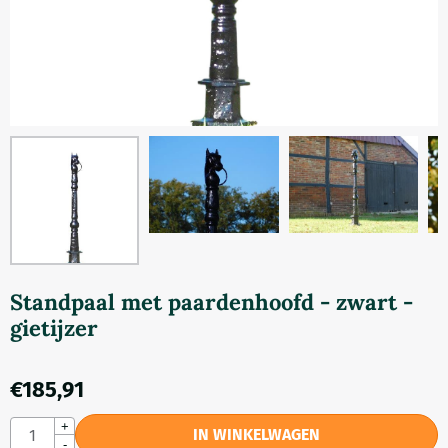
Standpaal met paardenhoofd - zwart -
gietijzer
€
185,91
Aantal
+
IN WINKELWAGEN
-