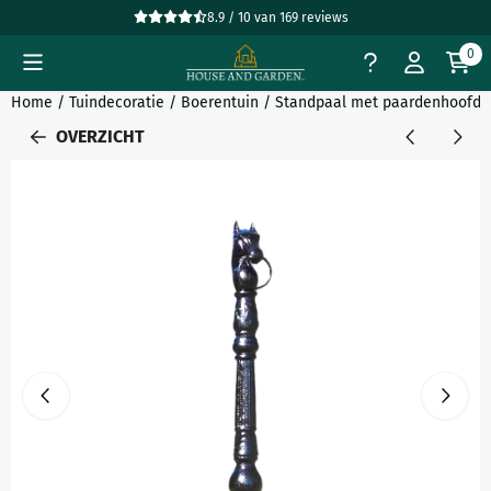
Cookievoorkeuren zijn beschikbaar. Kies instellingen of sta all
8.9 / 10
van
169
reviews
0
Home
/
Tuindecoratie
/
Boerentuin
/
Standpaal met paardenhoofd - z
OVERZICHT