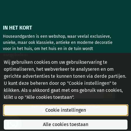
IN HET KORT
Houseandgarden is een webshop, waar veelal exclusieve,
unieke, maar ook klassieke, antieke en moderne decoratie
voor in het huis, om het huis en in de tuin wordt
aangeboden.
Wij gebruiken cookies om uw gebruikservaring te
Tuindecoratie, interieur design, deurbeslag en antieke
optimaliseren, het webverkeer te analyseren en om
bouwstoffen zijn de belangrijkste rubrieken!
gerichte advertenties te kunnen tonen via derde partijen.
U kunt deze beheren door op "Cookie instellingen" te
ZOEKEN
klikken. Als u akkoord gaat met ons gebruik van cookies,
Zoeken
klikt u op "Alle cookies toestaan".
KvK: 81521103 - Btw: NL003573334B29
Cookie instellingen
© 2026 Houseandgarden
Alle cookies toestaan