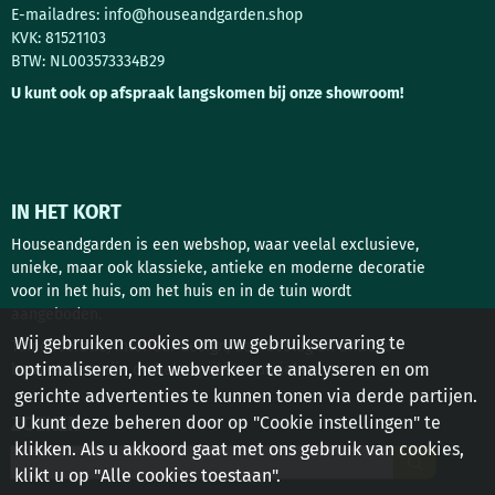
E-mailadres:
info@houseandgarden.shop
KVK: 81521103
BTW: NL003573334B29
U kunt ook op afspraak langskomen bij onze showroom!
IN HET KORT
Houseandgarden is een webshop, waar veelal exclusieve,
unieke, maar ook klassieke, antieke en moderne decoratie
voor in het huis, om het huis en in de tuin wordt
aangeboden.
Wij gebruiken cookies om uw gebruikservaring te
Tuindecoratie, interieur design, deurbeslag en antieke
optimaliseren, het webverkeer te analyseren en om
bouwstoffen zijn de belangrijkste rubrieken!
gerichte advertenties te kunnen tonen via derde partijen.
U kunt deze beheren door op "Cookie instellingen" te
ZOEKEN
klikken. Als u akkoord gaat met ons gebruik van cookies,
Zoeken
klikt u op "Alle cookies toestaan".