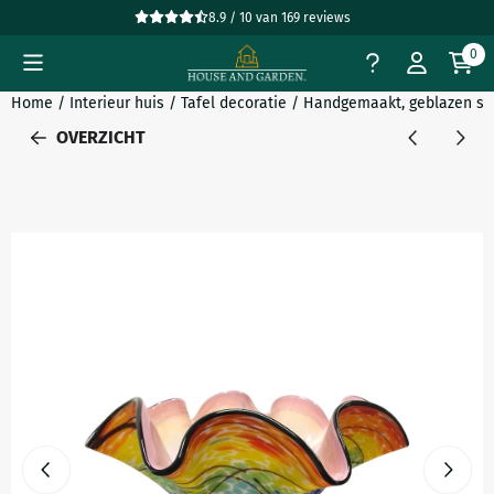
Cookievoorkeuren zijn beschikbaar. Kies instellingen of sta all
8.9 / 10
van
169
reviews
0
Home
/
Interieur huis
/
Tafel decoratie
/
Handgemaakt, geblazen sch
OVERZICHT