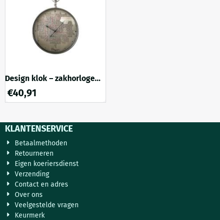
combineert dit bijzondere
om zijn fijne detaillering en
stuk luxe vakmanschap met
stevige kwaliteit. Daardoor
een elegante uitstraling. De
komen de vormen, schubben
afwerking in chroom-staal e...
en contouren van de draa...
Design klok – zakhorloge
model – 80 cm – wandklok
€
40,91
– quartz
KLANTENSERVICE
Betaalmethoden
Retourneren
Eigen koeriersdienst
Verzending
Contact en adres
Over ons
Veelgestelde vragen
Keurmerk