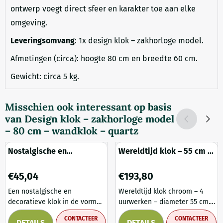
ontwerp voegt direct sfeer en karakter toe aan elke
omgeving.
Leveringsomvang
: 1x design klok – zakhorloge model.
Afmetingen (circa): hoogte 80 cm en breedte 60 cm.
Gewicht: circa 5 kg.
Misschien ook interessant op basis
van
Design klok – zakhorloge model
– 80 cm – wandklok – quartz
Nostalgische en
Wereldtijd klok – 55 cm –
decoratieve klok, als een
chroom – vier uurwerken
oude filmcamera
Prijs: 45,04
Prijs: 193,80
€45,04
€193,80
Een nostalgische en
Wereldtijd klok chroom – 4
decoratieve klok in de vorm
uurwerken – diameter 55 cm.
van een oude filmcamera. Dit
Deze stijlvolle wereldtijd klok
CONTACTEER
CONTACTEER
DETAILS
DETAILS
is een vrij bijzondere klok met
is een fantastisch decoratief