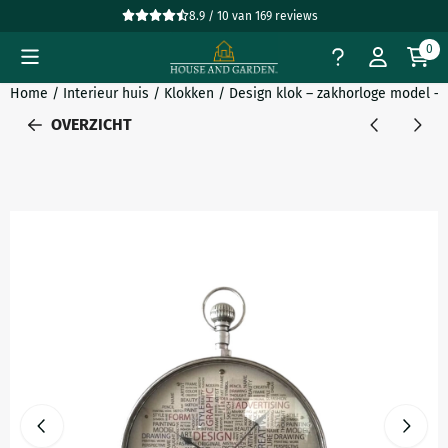
Cookievoorkeuren zijn beschikbaar. Kies instellingen of sta all
8.9 / 10
van
169
reviews
0
Home
/
Interieur huis
/
Klokken
/
Design klok – zakhorloge model –
OVERZICHT