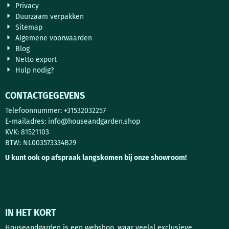
Privacy
Duurzaam verpakken
Sitemap
Algemene voorwaarden
Blog
Netto export
Hulp nodig?
CONTACTGEGEVENS
Telefoonnummer: +31532032257
E-mailadres:
info@houseandgarden.shop
KVK: 81521103
BTW: NL003573334B29
U kunt ook op afspraak langskomen bij onze showroom!
IN HET KORT
Houseandgarden is een webshop, waar veelal exclusieve,