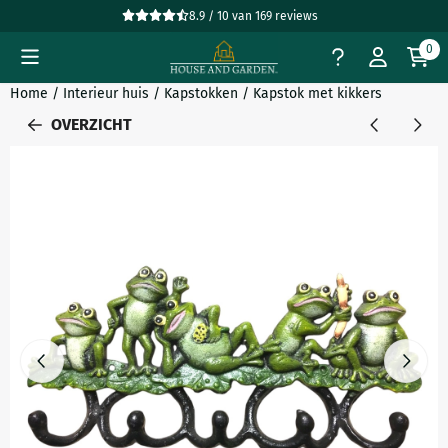
Cookievoorkeuren zijn beschikbaar. Kies instellingen of sta all
8.9 / 10
van
169
reviews
0
Home
/
Interieur huis
/
Kapstokken
/
Kapstok met kikkers
OVERZICHT