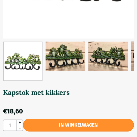
Kapstok met kikkers
€
18,60
Aantal
+
IN WINKELWAGEN
-