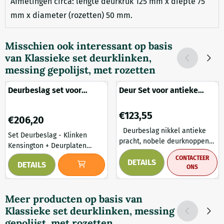
Afmetingen circa: lengte deurkruk 125 mm x diepte 75
mm x diameter (rozetten) 50 mm.
Misschien ook interessant op basis
van
Klassieke set deurklinken,
messing gepolijst, met rozetten
Deurbeslag set voor
Deur Set voor antieke
kamerdeuren (BB72) -
deuren, nikkel gepolijst
verzinkt gietijzer
keramiek deurknoppen
Prijs: 123,55
€123,55
Prijs: 206,20
retro design, antiek
€206,20
Deurbeslag nikkel antieke
Set Deurbeslag - Klinken
pracht, nobele deurknoppen
Kensington + Deurplaten
met keramische zwart e
Baron BB 72 - Gietijzer
CONTACTEER
DETAILS
handvaten Fantastisch mooie
DETAILS
Verzinkt. Deze complete set
ONS
deurknoppen - Dit paar
deurbeslag combineert de
glanzende nikkel wordt
elegante Kensington
geleverd met bijpassende
Meer producten op basis van
deurklinken met de robuuste
rozetten . voor antieke of
Klassieke set deurklinken, messing
Baron deurplaten van verzinkt
nieuwe deuren . De
gietijzer . De combinatie van
gepolijst, met rozetten