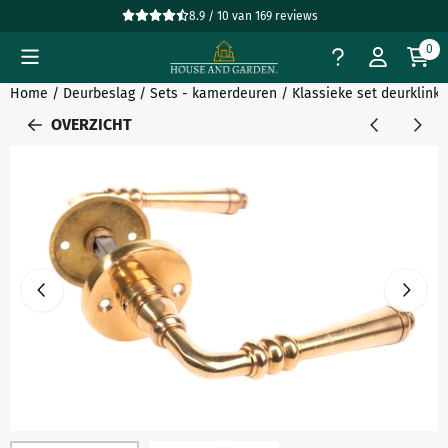
Cookievoorkeuren zijn beschikbaar. Kies instellingen of sta all
8.9 / 10
van
169
reviews
0
Home
/
Deurbeslag
/
Sets - kamerdeuren
/
Klassieke set deurklinke
OVERZICHT