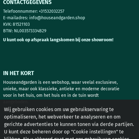
CONTACTGEGEVENS
Telefoonnummer: +31532032257
E-mailadres:
info@houseandgarden.shop
KVK: 81521103
BTW: NL003573334B29
U kunt ook op afspraak langskomen bij onze showroom!
IN HET KORT
Houseandgarden is een webshop, waar veelal exclusieve,
unieke, maar ook klassieke, antieke en moderne decoratie
voor in het huis, om het huis en in de tuin wordt
aangeboden.
Wij gebruiken cookies om uw gebruikservaring te
Tuindecoratie, interieur design, deurbeslag en antieke
optimaliseren, het webverkeer te analyseren en om
bouwstoffen zijn de belangrijkste rubrieken!
gerichte advertenties te kunnen tonen via derde partijen.
U kunt deze beheren door op "Cookie instellingen" te
ZOEKEN