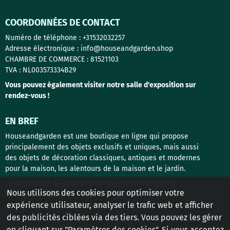
COORDONNÉES DE CONTACT
Numéro de téléphone : +31532032257
Adresse électronique : info@houseandgarden.shop
CHAMBRE DE COMMERCE : 81521103
TVA : NL003573334B29
Vous pouvez également visiter notre salle d'exposition sur
rendez-vous !
EN BREF
Houseandgarden est une boutique en ligne qui propose
principalement des objets exclusifs et uniques, mais aussi
des objets de décoration classiques, antiques et modernes
pour la maison, les alentours de la maison et le jardin.
La décoration de jardin, l'aménagement intérieur, la
Nous utilisons des cookies pour optimiser votre
quincaillerie de porte et les matériaux de construction
expérience utilisateur, analyser le trafic web et afficher
anciens sont les thèmes principaux !
des publicités ciblées via des tiers. Vous pouvez les gérer
en cliquant sur "Paramètres des cookies". Si vous acceptez