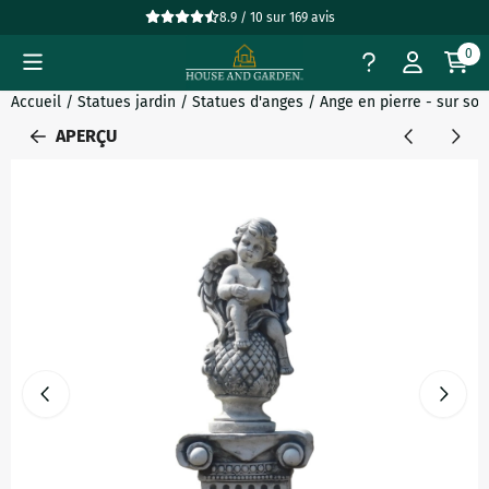
Préférences de cookies disponibles. Choisissez les paramètres
8.9 / 10
sur
169
avis
0
Accueil
/
Statues jardin
/
Statues d'anges
/
Ange en pierre - sur socl
APERÇU