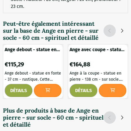
23 cm.
Peut-être également intéressant
sur la base de
Ange en pierre - sur
socle - 60 cm - spirituel et détaillé
Ange debout - statue en
Ange avec coupe - statue
fonte - 37 cm - rustique
en pierre - 138 cm - sur
socle
Prix: 115,29
Prix: 164,88
€115,29
€164,88
Ange debout - statue en fonte
Ange à la coupe - statue en
- 37 cm - rustique. Cette
pierre - 138 cm - sur socle.
statue d'ange en fonte de 37
Cet ange majestueux sur un
DÉTAILS
DÉTAILS
cm de haut peut être placée
socle élégant est une œuvre
aussi bien à l'intérieur qu'à
d'art intemporelle pour votre
l'extérieur, est résistante à
jardin ou votre espace
Plus de produits à base de
Ange en
l'hiver et aux diverses
extérieur. Entièrement
pierre - sur socle - 60 cm - spirituel
conditions météorologiques.
réalisée en pierre, cette
C'est une belle œuvre d'art
statue rayonne de paix et de
et détaillé
rustique qui développera
beauté. L'ange porte un bol