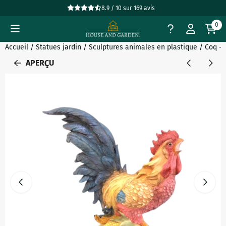
Préférences de cookies disponibles. Choisissez les paramètres
8.9 / 10
sur
169
avis
0
Accueil
/
Statues jardin
/
Sculptures animales en plastique
/
Coq - 
APERÇU