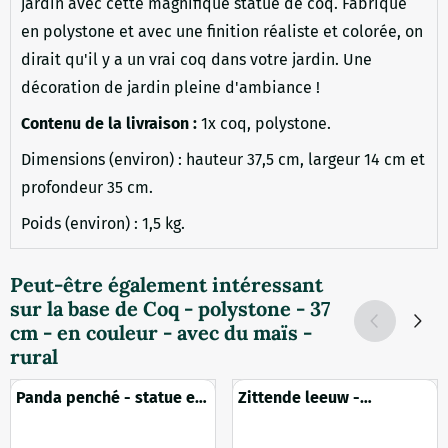
jardin avec cette magnifique statue de coq. Fabriqué
en polystone et avec une finition réaliste et colorée, on
dirait qu'il y a un vrai coq dans votre jardin. Une
décoration de jardin pleine d'ambiance !
Contenu de la livraison :
1x coq, polystone.
Dimensions (environ) : hauteur 37,5 cm, largeur 14 cm et
profondeur 35 cm.
Poids (environ) : 1,5 kg.
Peut-être également intéressant
sur la base de
Coq - polystone - 37
cm - en couleur - avec du maïs -
rural
Panda penché - statue en
Zittende leeuw -
polystone - 26 cm -
polystone - links kijkend
détaillée
- koperlook