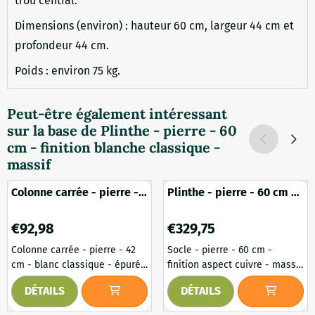
trou central.
Dimensions (environ) : hauteur 60 cm, largeur 44 cm et
profondeur 44 cm.
Poids : environ 75 kg.
Peut-être également intéressant
sur la base de
Plinthe - pierre - 60
cm - finition blanche classique -
massif
Colonne carrée - pierre -
Plinthe - pierre - 60 cm -
42 cm - blanc classique -
finition aspect cuivre -
épuré
massif
Prix: 92,98
Prix: 329,75
€92,98
€329,75
Colonne carrée - pierre - 42
Socle - pierre - 60 cm -
cm - blanc classique - épuré.
finition aspect cuivre - massif.
Donnez à votre statue de
Offrez à votre statue ou à
DÉTAILS
DÉTAILS
jardin, vase ou pot de fleurs
votre vase de jardin une
un coup de pouce élégant
présentation majestueuse