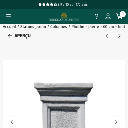
Préférences de cookies disponibles. Choisissez les paramètres
8.9 / 10
sur
170
avis
0
Accueil
/
Statues jardin
/
Colonnes
/
Plinthe - pierre - 60 cm - fini
APERÇU