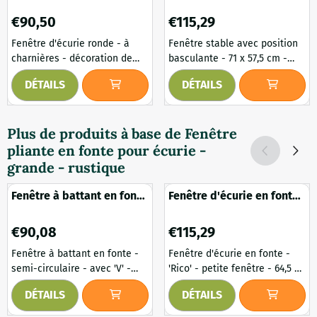
de fenêtre en fonte
fenêtre en fonte
Prix: 90,50
Prix: 115,29
€90,50
€115,29
Fenêtre d'écurie ronde - à
Fenêtre stable avec position
charnières - décoration de
basculante - 71 x 57,5 ​​cm -
fenêtre en fonte. Charmante
fenêtre en fonte. Une fenêtre
DÉTAILS
DÉTAILS
et fonctionnelle fenêtre
stable élégante et
d'écurie en fonte avec
fonctionnelle au look
mécanisme à charnière,
classique, fabriquée en fonte
Plus de produits à base de
Fenêtre
réalisée d'après un exemple
robuste. La partie supérieure
pliante en fonte pour écurie -
historique. Cette fenêtre
est dotée d'une fenêtre
ronde est idéale pour une
basculante, qui assure une
grande - rustique
installation dans le faîte
ventilation naturelle et un
d'une façade, dans un mur de
caractère authentique. Parfait
Fenêtre à battant en fonte
Fenêtre d'écurie en fonte
jardin ou comme détail
pour une installation dans les
- semi-circulaire - avec 'V'
- 'Rico' - petite fenêtre -
élégant dans un projet de...
murs de jardi...
- fenêtre stable
64,5 x 43,5 cm
Prix: 90,08
Prix: 115,29
€90,08
€115,29
Fenêtre à battant en fonte -
Fenêtre d'écurie en fonte -
semi-circulaire - avec 'V' -
'Rico' - petite fenêtre - 64,5 x
fenêtre stable. Une fenêtre
43,5 cm. Une charmante et
DÉTAILS
DÉTAILS
d'écurie semi-circulaire de
authentique fenêtre en fonte
caractère et pratique avec
qui rappelle les styles