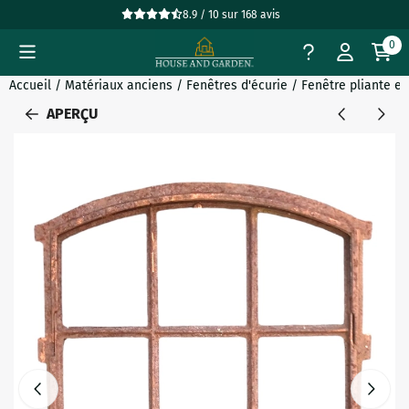
Préférences de cookies disponibles. Choisissez les paramètres
8.9 / 10
sur
168
avis
0
Accueil
/
Matériaux anciens
/
Fenêtres d'écurie
/
Fenêtre pliante en
APERÇU