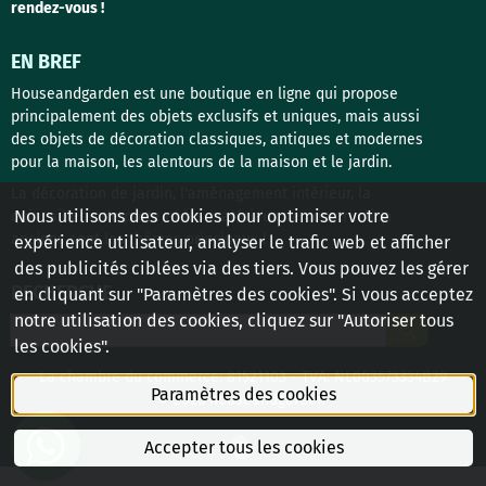
rendez-vous !
EN BREF
Houseandgarden est une boutique en ligne qui propose
principalement des objets exclusifs et uniques, mais aussi
des objets de décoration classiques, antiques et modernes
pour la maison, les alentours de la maison et le jardin.
La décoration de jardin, l'aménagement intérieur, la
Nous utilisons des cookies pour optimiser votre
quincaillerie de porte et les matériaux de construction
anciens sont les thèmes principaux !
expérience utilisateur, analyser le trafic web et afficher
des publicités ciblées via des tiers. Vous pouvez les gérer
RECHERCHE
en cliquant sur "Paramètres des cookies". Si vous acceptez
notre utilisation des cookies, cliquez sur "Autoriser tous
Rechercher
les cookies".
La chambre du commerce: 81521103 - TVA: NL003573334B29
Paramètres des cookies
© 2026 houseandgarden
Accepter tous les cookies