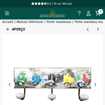
Préférences de cookies disponibles. Choisissez les paramètres
8.9 / 10
sur
169
avis
0
Accueil
/
Maison intérieure
/
Porte-manteaux
/
Porte-manteau mural
APERÇU