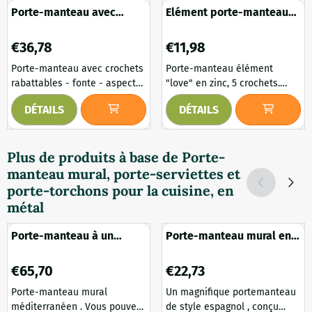
Porte-manteau avec
Elément porte-manteau
crochets rabattables -
"love" en zinc, 5 crochets
fonte - aspect cuivre
Prix: 36,78
Prix: 11,98
€36,78
€11,98
Porte-manteau avec crochets
Porte-manteau élément
rabattables - fonte - aspect
"love" en zinc, 5 crochets.
cuivre Cet élégant porte-
Magnifique porte-manteau
DÉTAILS
DÉTAILS
manteau est parfait pour tous
design en forme de coeur, voir
ceux qui recherchent une
les photos qui parlent d'elles-
pièce fonctionnelle et
mêmes. Egalement idéal pour
Plus de produits à base de
Porte-
élégante pour égayer leur
la salle de bain comme porte-
manteau mural, porte-serviettes et
entrée ou leur chambre.
serviettes. Le porte-manteau
Fabriqué en fonte durable et
a un système de suspension
porte-torchons pour la cuisine, en
doté d'une belle finition
simple à l'arrière et est tout
métal
cuivrée, ce porte-manteau ne
simplement très joli, un
manquera pas d'attirer
design assez spécial. ...
Porte-manteau à un
Porte-manteau mural en
l'attention de vos invi...
étage, en fer forgé brun
fer
Prix: 65,70
Prix: 22,73
€65,70
€22,73
Porte-manteau mural
Un magnifique portemanteau
méditerranéen . Vous pouvez
de style espagnol , conçu