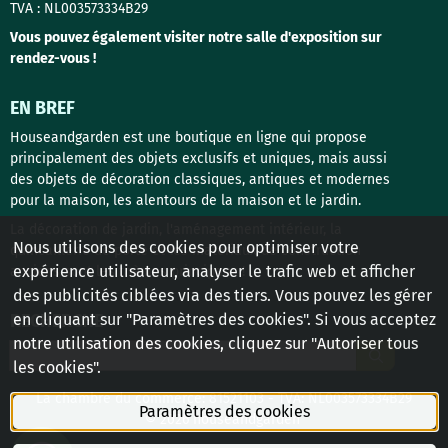
TVA : NL003573334B29
Vous pouvez également visiter notre salle d'exposition sur
rendez-vous !
EN BREF
Houseandgarden est une boutique en ligne qui propose
principalement des objets exclusifs et uniques, mais aussi
des objets de décoration classiques, antiques et modernes
pour la maison, les alentours de la maison et le jardin.
La décoration de jardin, l'aménagement intérieur, la
Nous utilisons des cookies pour optimiser votre
quincaillerie de porte et les matériaux de construction
expérience utilisateur, analyser le trafic web et afficher
anciens sont les thèmes principaux !
des publicités ciblées via des tiers. Vous pouvez les gérer
en cliquant sur "Paramètres des cookies". Si vous acceptez
RECHERCHE
notre utilisation des cookies, cliquez sur "Autoriser tous
Rechercher
les cookies".
La chambre du commerce: 81521103 - TVA: NL003573334B29
Paramètres des cookies
© 2026 houseandgarden