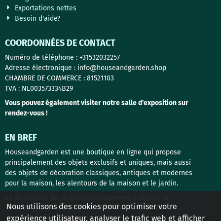
Exportations nettes
Besoin d'aide?
COORDONNÉES DE CONTACT
Numéro de téléphone : +31532032257
Adresse électronique : info@houseandgarden.shop
CHAMBRE DE COMMERCE : 81521103
TVA : NL003573334B29
Vous pouvez également visiter notre salle d'exposition sur
rendez-vous !
EN BREF
Houseandgarden est une boutique en ligne qui propose
principalement des objets exclusifs et uniques, mais aussi
des objets de décoration classiques, antiques et modernes
pour la maison, les alentours de la maison et le jardin.
La décoration de jardin, l'aménagement intérieur, la
Nous utilisons des cookies pour optimiser votre
quincaillerie de porte et les matériaux de construction
expérience utilisateur, analyser le trafic web et afficher
anciens sont les thèmes principaux !