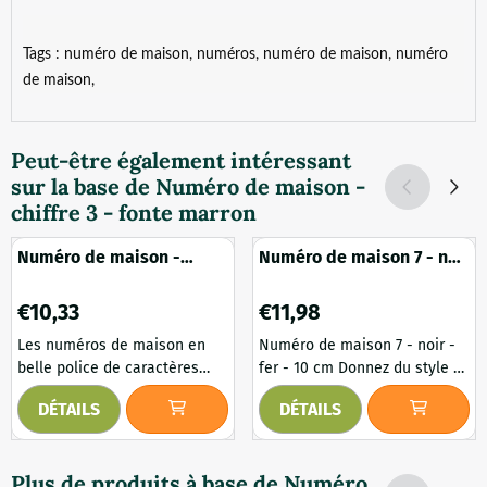
Tags : numéro de maison, numéros, numéro de maison, numéro
de maison,
Peut-être également intéressant
sur la base de
Numéro de maison -
chiffre 3 - fonte marron
Numéro de maison -
Numéro de maison 7 - noir
chiffre 6 - fonte marron
- fer - 10 cm
Prix: 10,33
Prix: 11,98
€10,33
€11,98
Les numéros de maison en
Numéro de maison 7 - noir -
belle police de caractères
fer - 10 cm Donnez du style à
sont des numéros élégants à
votre maison avec ce numéro
DÉTAILS
DÉTAILS
placer sur le mur. Ces chiffres
de maison noir en fer de
de bon goût sont fabriqués en
haute qualité. Grâce à son
fer revêtu, résistant aux
design épuré, ce numéro de
Plus de produits à base de
Numéro
intempéries - et sont
maison convient aussi bien