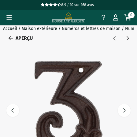
Préférences de cookies disponibles. Choisissez les paramètres
8.9 / 10
sur
168
avis
0
Accueil
/
Maison extérieure
/
Numéros et lettres de maison
/
Numér
APERÇU