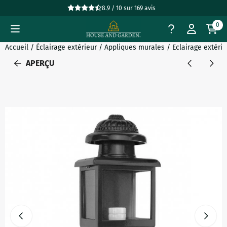
Préférences de cookies disponibles. Choisissez les paramètres
8.9 / 10
sur
169
avis
0
Accueil
/
Éclairage extérieur
/
Appliques murales
/
Eclairage extéri
APERÇU