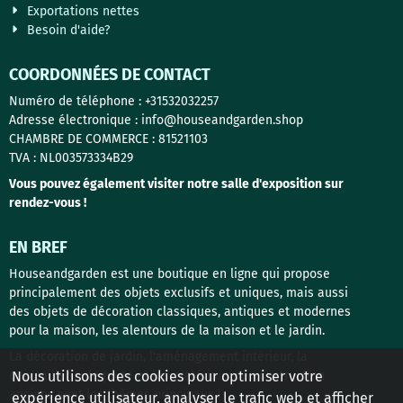
Exportations nettes
Besoin d'aide?
COORDONNÉES DE CONTACT
Numéro de téléphone : +31532032257
Adresse électronique : info@houseandgarden.shop
CHAMBRE DE COMMERCE : 81521103
TVA : NL003573334B29
Vous pouvez également visiter notre salle d'exposition sur
rendez-vous !
EN BREF
Houseandgarden est une boutique en ligne qui propose
principalement des objets exclusifs et uniques, mais aussi
des objets de décoration classiques, antiques et modernes
pour la maison, les alentours de la maison et le jardin.
La décoration de jardin, l'aménagement intérieur, la
quincaillerie de porte et les matériaux de construction
Nous utilisons des cookies pour optimiser votre
anciens sont les thèmes principaux !
expérience utilisateur, analyser le trafic web et afficher