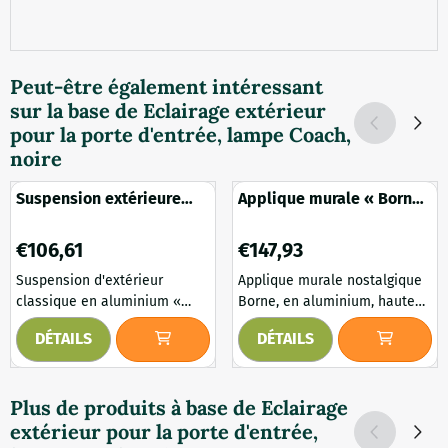
Peut-être également intéressant
sur la base de
Eclairage extérieur
pour la porte d'entrée, lampe Coach,
noire
Suspension extérieure
Applique murale « Borne
« Ford » – aluminium
» - aluminium - éclairage
classique – noir
extérieur classique
Prix: 106,61
Prix: 147,93
€106,61
€147,93
Suspension d'extérieur
Applique murale nostalgique
classique en aluminium «
Borne, en aluminium, hauteur
Ford », conçue pour un
69 cm, éclairage extérieur
DÉTAILS
DÉTAILS
éclairage d'ambiance et
classique disponible en vert
fonctionnel autour de la
et noir. Une applique murale
maison et du jardin. Cette
de caractère, de style cottage
Plus de produits à base de
Eclairage
suspension d'extérieur arbore
et fin de siècle, conçue
extérieur pour la porte d'entrée,
un design intemporel qui
comme un éclairage extérieur