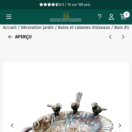
Préférences de cookies disponibles. Choisissez les paramètres
8.9 / 10
sur
169
avis
0
Accueil
/
Décoration jardin
/
Bains et cabanes d'oiseaux
/
Bain d'oi
APERÇU