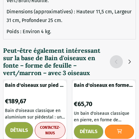
Vert/Brun/Rouille.
Dimensions (approximatives) : Hauteur 11,5 cm, Largeur
31 cm, Profondeur 25 cm.
Poids : Environ 4 kg.
Peut-être également intéressant
sur la base de
Bain d'oiseaux en
fonte – forme de feuille –
vert/marron – avec 3 oiseaux
Bain d'oiseaux sur pied –
Bain d'oiseaux en forme
aluminium – 91 cm – noir
de coquillage – pierre
ou vert
massive – 55 cm
Prix: 189,67
€189,67
Prix: 65,70
€65,70
Bain d'oiseaux classique en
Un bain d'oiseaux classique
aluminium sur piédestal : un
en pierre, en forme de
élément décoratif élégant.
coquillage, qui attire tous les
CONTACTEZ-
DÉTAILS
Apportez vie et élégance à
DÉTAILS
regards. Ce magnifique bain
NOUS
votre jardin avec ce bain