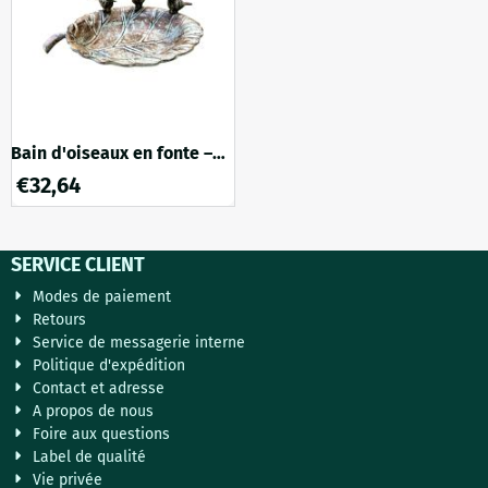
une pause rafraîchissante.
Avec son design é...
Bain d'oiseaux en fonte –
forme de feuille –
€
32,64
vert/marron – avec 3
oiseaux
SERVICE CLIENT
Modes de paiement
Retours
Service de messagerie interne
Politique d'expédition
Contact et adresse
A propos de nous
Foire aux questions
Label de qualité
Vie privée