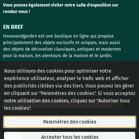
Vous pouvez également visiter notre salle d'exposition sur
rendez-vous !
EN BREF
Houseandgarden est une boutique en ligne qui propose
principalement des objets exclusifs et uniques, mais aussi
des objets de décoration classiques, antiques et modernes
pour la maison, les alentours de la maison et le jardin.
La décoration de jardin, l'aménagement intérieur, la
Nous utilisons des cookies pour optimiser votre
quincaillerie de porte et les matériaux de construction
anciens sont les thèmes principaux !
expérience utilisateur, analyser le trafic web et afficher
des publicités ciblées via des tiers. Vous pouvez les gérer
RECHERCHE
en cliquant sur "Paramètres des cookies". Si vous acceptez
notre utilisation des cookies, cliquez sur "Autoriser tous
Rechercher
les cookies".
La chambre du commerce: 81521103 - TVA: NL003573334B29
Paramètres des cookies
© 2026 houseandgarden
Accepter tous les cookies