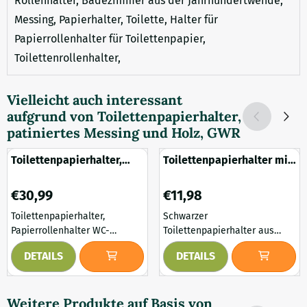
Rollenhalter, Badezimmer aus der Jahrhundertwende,
Messing, Papierhalter, Toilette, Halter für
Papierrollenhalter für Toilettenpapier,
Toilettenrollenhalter,
Vielleicht auch interessant
aufgrund von
Toilettenpapierhalter,
patiniertes Messing und Holz, GWR
Toilettenpapierhalter,
Toilettenpapierhalter mit
Messing und Holz
Pfeil – schwarzes
Schmiedeeisen – 21 cm
Preis: 30,99
Preis: 11,98
€30,99
€11,98
Toilettenpapierhalter,
Schwarzer
Papierrollenhalter WC-
Toilettenpapierhalter aus
Papierhalter Klopapier
Schmiedeeisen mit Pfeil für
DETAILS
DETAILS
Rollenhalter Dieser
einen rustikalen und
Rollenhaler ist sehr schön im
charaktervollen Look. Dieser
antiken Stil gefertigt. Die
robuste Toilettenpapierhalter
Weitere Produkte auf Basis von
Wandhalterung ist aus
aus schwarzem