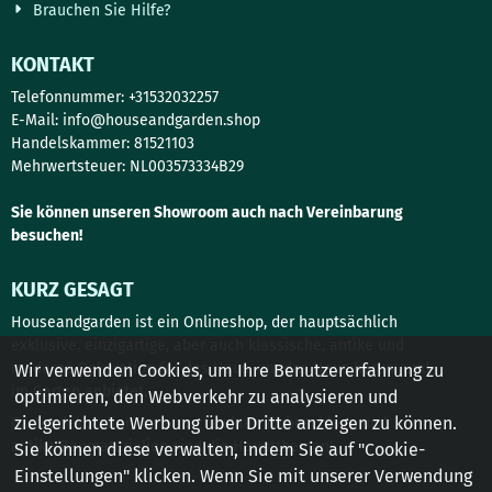
Brauchen Sie Hilfe?
KONTAKT
Telefonnummer: +31532032257
E-Mail:
info@houseandgarden.shop
Handelskammer: 81521103
Mehrwertsteuer: NL003573334B29
Sie können unseren Showroom auch nach Vereinbarung
besuchen!
KURZ GESAGT
Houseandgarden ist ein Onlineshop, der hauptsächlich
exklusive, einzigartige, aber auch klassische, antike und
moderne Dekoration für das Haus, um das Haus herum und
Wir verwenden Cookies, um Ihre Benutzererfahrung zu
im Garten anbietet.
optimieren, den Webverkehr zu analysieren und
zielgerichtete Werbung über Dritte anzeigen zu können.
Gartendekoration, Innenarchitektur, Türbeschläge und
antike Baumaterialien sind die Hauptthemen!
Sie können diese verwalten, indem Sie auf "Cookie-
Einstellungen" klicken. Wenn Sie mit unserer Verwendung