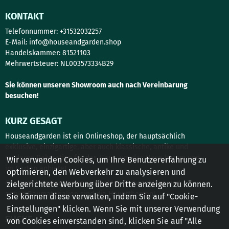
KONTAKT
Telefonnummer: +31532032257
E-Mail:
info@houseandgarden.shop
Handelskammer: 81521103
Mehrwertsteuer: NL003573334B29
Sie können unseren Showroom auch nach Vereinbarung
besuchen!
KURZ GESAGT
Houseandgarden ist ein Onlineshop, der hauptsächlich
exklusive, einzigartige, aber auch klassische, antike und
moderne Dekoration für das Haus, um das Haus herum und
Wir verwenden Cookies, um Ihre Benutzererfahrung zu
im Garten anbietet.
optimieren, den Webverkehr zu analysieren und
Gartendekoration, Innenarchitektur, Türbeschläge und
zielgerichtete Werbung über Dritte anzeigen zu können.
antike Baumaterialien sind die Hauptthemen!
Sie können diese verwalten, indem Sie auf "Cookie-
Einstellungen" klicken. Wenn Sie mit unserer Verwendung
SUCHE
von Cookies einverstanden sind, klicken Sie auf "Alle