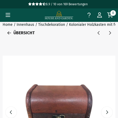
Cookie-Einstellungen verfügbar. Einstellungen wählen oder al
8.9 / 10
von
169
Bewertungen
0
Home
/
Innenhaus
/
Tischdekoration
/
Kolonialer Holzkasten mit f
ÜBERSICHT