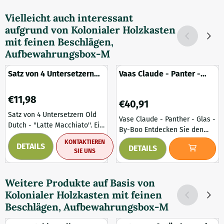
Vielleicht auch interessant
aufgrund von
Kolonialer Holzkasten
mit feinen Beschlägen,
Aufbewahrungsbox-M
Satz von 4 Untersetzern
Vaas Claude - Panter -
Old Dutch - 'Latte
Glas - By-Boo
Macchiato'
Preis: 11,98
€11,98
Preis: 40,91
€40,91
Satz von 4 Untersetzern Old
Vase Claude - Panther - Glas -
Dutch - ''Latte Macchiato''. Ein
By-Boo Entdecken Sie den
Satz von vier lustigen und
einzigartigen Charme der
KONTAKTIEREN
DETAILS
praktischen Untersetzern,
DETAILS
Glasvase Claude von By-Boo,
SIE UNS
altniederländisch, mit Seil
die mit einem auffälligen
gebunden. Lieferumfang: 1 Set
Panther-Print versehen ist.
mit 4 Untersetzern
Weitere Produkte auf Basis von
Mit einer Höhe von 40 cm ist
(homedec.olddutch.coffee.404059)
Kolonialer Holzkasten mit feinen
diese Vase ein auffälliges
Maße Untersetzer ca.: L 9 cm x
Stück in jedem Interieur. Das
Beschlägen, Aufbewahrungsbox-M
B 9 cm x T 1,3 cm Neu
ungewöhnliche Design bringt