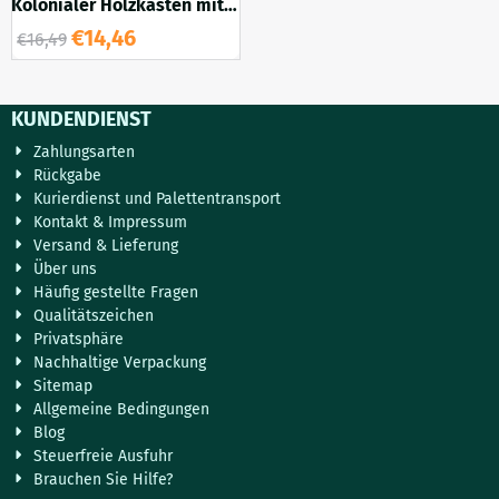
Kolonialer Holzkasten mit
feinen Beschlägen,
€
14,46
€
16,49
Aufbewahrungsbox-M
KUNDENDIENST
Zahlungsarten
Rückgabe
Kurierdienst und Palettentransport
Kontakt & Impressum
Versand & Lieferung
Über uns
Häufig gestellte Fragen
Qualitätszeichen
Privatsphäre
Nachhaltige Verpackung
Sitemap
Allgemeine Bedingungen
Blog
Steuerfreie Ausfuhr
Brauchen Sie Hilfe?