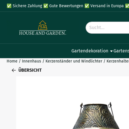
Cookie-Einstellungen verfügbar. Einstellungen wählen oder al
✅
Sichere Zahlung
✅
Gute Bewertungen
✅
Versand in Europa
Suche
Gartendekoration
Garten
Home
/
Innenhaus
/
Kerzenständer und Windlichter
/
Kerzenhalte
ÜBERSICHT