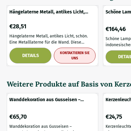
Hängelaterne Metall, antikes Licht,
Schöne Lam
schön
Reiskrug
Preis: 28,51
€28,51
Preis: 164,4
€164,46
Hängelaterne Metall, antikes Licht, schön.
Schöne Lampe
Eine Metalllaterne für die Wand. Diese
indonesischen R
Wandlaterne hat alle Löcher an der Seite,
alte Reiskrug 
KONTAKTIEREN SIE
wodurch ein schönes Licht entsteht. Diese
DETAILS
DETAI
Stehlampe um
UNS
Laterne ist für den Innen- und Außenbereich
1 von ihnen und daher ein 
geeignet und bietet eine gemütliche
Sie sich die B
Atmosphäre! Lieferumfang: Wandlaterne aus
sprechen! Lieferumfang: 1 x Stehlampe,
Metall, grau. Maße ungefähr: Höhe 46 cm...
Weitere Produkte auf Basis von
Kerz
Wanddekoration aus Gusseisen –
Kerzenleuch
Kerzenhalter mit Glas – rustikal
rost
Preis: 65,70
Preis: 24,75
€65,70
€24,75
Wanddekoration aus Gusseisen –
Kerzenleucht