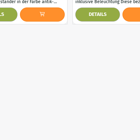
ständer in der Farbe antik-
inklusive Beleuchtung Diese bezaubernde
 solide verarbeitet und schön
Laterne aus Metall ist ein echter
LS
DETAILS
der in jedem Raum eine warme
rzen an einem gemütlichen
schafft. Das runde Design ist mit zahlreichen
oll! Lieferumfang: 1 x
detaillierten Schmetterlingen ver
2 -armig, Gusseisen, weiß-
diesem dekorativen Windlicht e
et. Abmessungen: H ...