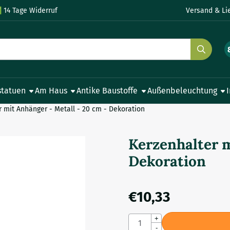
le Cookies zulassen.
✅
14 Tage Widerruf
Versand & Li
statuen
Am Haus
Antike Baustoffe
Außenbeleuchtung
r mit Anhänger - Metall - 20 cm - Dekoration
Kerzenhalter m
Dekoration
€
10,33
Anzahl
+
-