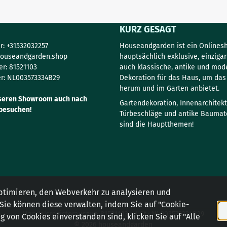
KURZ GESAGT
: +31532032257
Houseandgarden ist ein Onlinesh
ouseandgarden.shop
hauptsächlich exklusive, einzigar
r: 81521103
auch klassische, antike und mod
r: NL003573334B29
Dekoration für das Haus, um da
herum und im Garten anbietet.
seren Showroom auch nach
Gartendekoration, Innenarchitekt
besuchen!
Türbeschläge und antike Baumate
sind die Hauptthemen!
ptimieren, den Webverkehr zu analysieren und
 Sie können diese verwalten, indem Sie auf "Cookie-
Handelsregisterauszug: 81521103 - USt.: NL003573334B29
 von Cookies einverstanden sind, klicken Sie auf "Alle
© 2026 houseandgarden