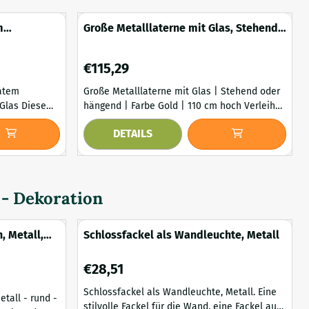
m
Große Metalllaterne mit Glas, Stehend
nem Glas
oder hängend
Preis: 115,29
€115,29
ratem
Große Metalllaterne mit Glas | Stehend oder
 Diese
hängend | Farbe Gold | 110 cm hoch Verleihen
kuppel ein
Sie Ihrem Innen- oder Außenbereich einen
DETAILS
 schönes und
Hauch von Zauber und Atmosphäre mit dieser
 Schön
schönen großen Metalllaterne. Mit ihrem
tattet mit
einzigartigen Aussehen und ihrer
Handwerkskunst wird diese Laterne mit
enz.
Sicherheit die Aufmerksamkeit auf sich
 - Dekoration
ziehen und ein Stat...
, Metall,
Schlossfackel als Wandleuchte, Metall
g
Preis: 28,51
€28,51
Schlossfackel als Wandleuchte, Metall. Eine
tall - rund -
stilvolle Fackel für die Wand, eine Fackel aus