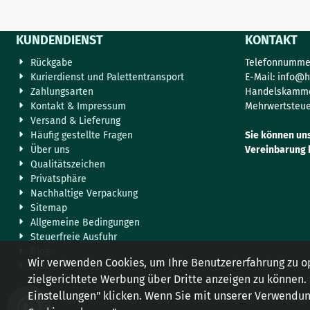
KUNDENDIENST
KONTAKT
Rückgabe
Telefonnummer
Kurierdienst und Palettentransport
E-Mail:
info@h
Zahlungsarten
Handelskamme
Kontakt & Impressum
Mehrwertsteue
Versand & Lieferung
Häufig gestellte Fragen
Sie können un
Über uns
Vereinbarung 
Qualitätszeichen
Privatsphäre
Nachhaltige Verpackung
Sitemap
Allgemeine Bedingungen
Steuerfreie Ausfuhr
Blog
Wir verwenden Cookies, um Ihre Benutzererfahrung zu o
Brauchen Sie Hilfe?
zielgerichtete Werbung über Dritte anzeigen zu können.
Einstellungen" klicken. Wenn Sie mit unserer Verwendung