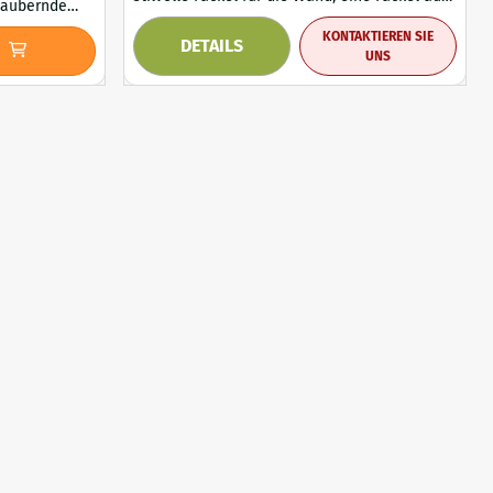
dem Mittelalter, ist detailliert ausgearbeitet
 Blickfang,
KONTAKTIEREN SIE
und aus Metall gefertigt. Ausgestattet mit
DETAILS
 Atmosphäre
UNS
einer kleinen Armatur und einem Ein-Aus-
Schalter in der Schnur, die Schnurlänge
ziert, die
beträgt ca. 2 m. Abmessungen: H 45 x B 13 x T
inen Hauch
23 cm. Gewicht: ca....
von Eleganz und Fröhlichkeit verleihen. ...