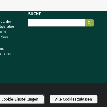
SUCHE
Suche
op, der
tige, aber
erne
s Haus
ur,
rialien
Cookie-Einstellungen
Alle Cookies zulassen