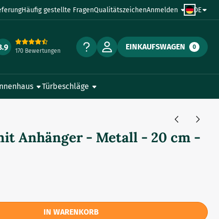
eferung
Häufig gestellte Fragen
Qualitätszeichen
Anmelden
DE
EINKAUFSWAGEN
8.9
0
170 Bewertungen
Innenhaus
Türbeschläge
it Anhänger - Metall - 20 cm -
IN WARENKORB