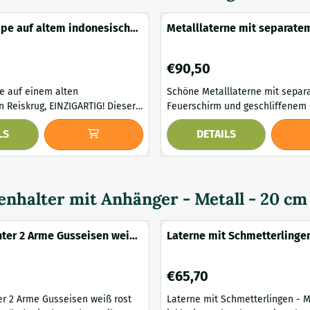
pe auf altem indonesischen
Metalllaterne mit separate
Feuerschirm und geschliffe
6
Preis: 90,50
€90,50
 auf einem alten
Schöne Metalllaterne mit sepa
eiskrug, EINZIGARTIG! Dieser
Feuerschirm und geschliffenem Glas
ist in eine einzigartige
Laterne strahlt durch die Feuer
LS
DETAILS
gewandelt, diese Lampe ist nur
wunderbares Licht aus, das ein
Einzelstück! Sehen
gemütliches Aussehen verleiht.
ilder an, die für sich selbst
ausgeführt in Metall und ausges
geschliffenem Glas. Diese Laterne ist groß
Reisgefäß indonesisch, Lampenschirm. ...
und hat daher eine schöne Präs
enhalter mit Anhänger - Metall - 20 cm
Lieferumfan...
ter 2 Arme Gusseisen weiß
Laterne mit Schmetterlingen
Rund, Inklusive Beleuchtun
Preis: 65,70
€65,70
er 2 Arme Gusseisen weiß rost
Laterne mit Schmetterlingen - Me