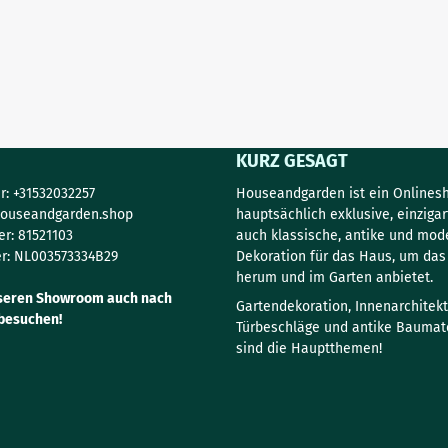
KURZ GESAGT
: +31532032257
Houseandgarden ist ein Onlinesh
ouseandgarden.shop
hauptsächlich exklusive, einzigar
r: 81521103
auch klassische, antike und mod
r: NL003573334B29
Dekoration für das Haus, um da
herum und im Garten anbietet.
seren Showroom auch nach
Gartendekoration, Innenarchitekt
besuchen!
Türbeschläge und antike Baumate
sind die Hauptthemen!