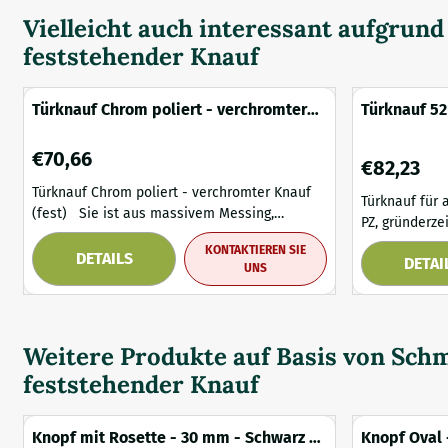
Vielleicht auch interessant aufgrun
feststehender Knauf
Türknauf Chrom poliert - verchromter
Türknauf 52
Knauf (fest)
Knaufrosett
Eisen antik
Preis: 70,66
€70,66
Preis: 82,23
€82,23
Türknauf Chrom poliert - verchromter Knauf
Türknauf für 
(fest) Sie ist aus massivem Messing,
PZ, gründerzeitlicher 
hochverchromt und strahlt Raffinesse aus.
mit verzierte
KONTAKTIEREN SIE
Der Türknauf "AEB" liegt sehr gut in der Hand.
DETAILS
DETAI
Zylinderschloss Türknau
UNS
Sie ist fest oder drehbar mit der
für die Ausse
entsprechenden Fußrosette verbunden. Es ist
Ein massiv ge
eine schöne Ergänzung zu den vorhandenen
Eisen. Der an
Vorrichtungen. Inklusi...
mit Knauf- un
Weitere Produkte auf Basis von
Schm
feststehender Knauf
Knopf mit Rosette - 30 mm - Schwarz -
Knopf Oval 