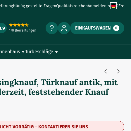
eferung
Häufig gestellte Fragen
Qualitätszeichen
Anmelden
DE
EINKAUFSWAGEN
8.9
0
170 Bewertungen
Innenhaus
Türbeschläge
ingknauf, Türknauf antik, mit
erzeit, feststehender Knauf
NICHT VORRÄTIG – KONTAKTIEREN SIE UNS