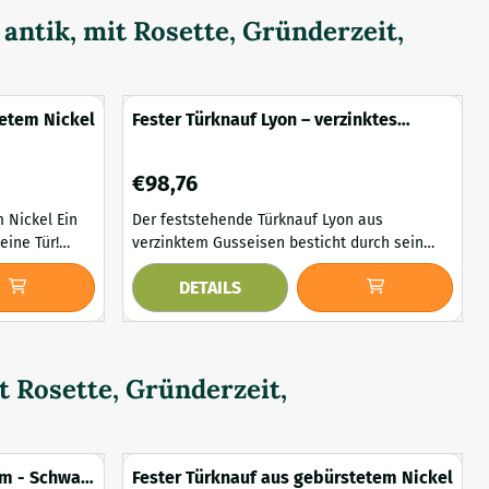
ntik, mit Rosette, Gründerzeit,
tetem Nickel
Fester Türknauf Lyon – verzinktes
Gusseisen – 4,9 cm
Preis: 98,76
€98,76
ickel Ein
Der feststehende Türknauf Lyon aus
eine Tür!
verzinktem Gusseisen besticht durch sein
 cm -
schlichtes und zeitloses Design und einen
DETAILS
Durchmesser von 4,9 cm. Dieser feststehende
bgewinde.
Türknauf zeichnet sich durch sein schlichtes
und ausgewogenes Design aus, das Stärke
und Ruhe ausstrahlt. Die runde Form ohne
überflüssige Details verleiht ihm eine zeitlose
 Rosette, Gründerzeit,
Optik, die sowohl...
mm - Schwarz
Fester Türknauf aus gebürstetem Nickel