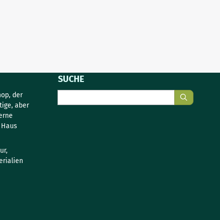
SUCHE
Suche
op, der
tige, aber
erne
s Haus
ur,
rialien