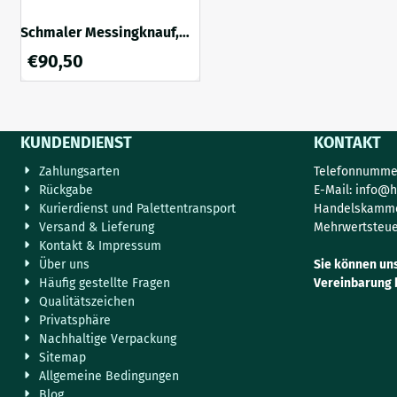
Schmaler Messingknauf,
Türknauf antik, mit
€
90,50
Rosette, Gründerzeit,
feststehender Knauf
KUNDENDIENST
KONTAKT
Zahlungsarten
Telefonnummer
Rückgabe
E-Mail:
info@h
Kurierdienst und Palettentransport
Handelskamme
Versand & Lieferung
Mehrwertsteue
Kontakt & Impressum
Über uns
Sie können un
Häufig gestellte Fragen
Vereinbarung 
Qualitätszeichen
Privatsphäre
Nachhaltige Verpackung
Sitemap
Allgemeine Bedingungen
Blog