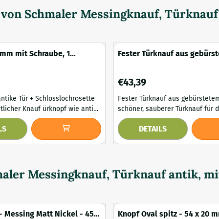
d von
Schmaler Messingknauf, Türknauf a
mm mit Schraube, 1
Fester Türknauf aus gebürs
e und 1 Schlossrosette PZ,
Preis: 43,39
€43,39
antike Tür + Schlosslochrosette
Fester Türknauf aus gebürstetem N
Knauf ürknopf wie antik
schöner, sauberer Türknauf für d
r Gründerzeit Rosette f
Maße ca.: Rosette Diagonale 6,8
LS
DETAILS
f Eine Halb-Garnitur
Türknauf Diagonale 6 cm. Lieferumfang: 1x
n- Seite der Haus-Eingangstor.
fester Knopf - inklusive Schrau
fertigter Türknauf aus Antik-
(4902T.Doorknob.Sphere) Neu
sprechende und griffige Türknauf
d Schloss-Ro...
aler Messingknauf, Türknauf antik, mit
- Messing Matt Nickel - 45
Knopf Oval spitz - 54 x 20 