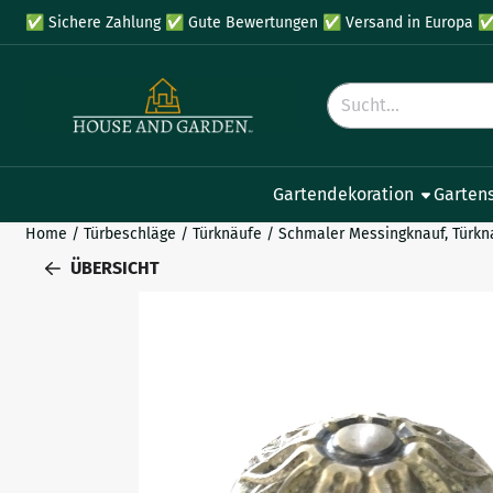
Cookie-Einstellungen verfügbar. Einstellungen wählen oder al
✅
Sichere Zahlung
✅
Gute Bewertungen
✅
Versand in Europa
Suche
Gartendekoration
Garten
Home
/
Türbeschläge
/
Türknäufe
/
Schmaler Messingknauf, Türkna
ÜBERSICHT