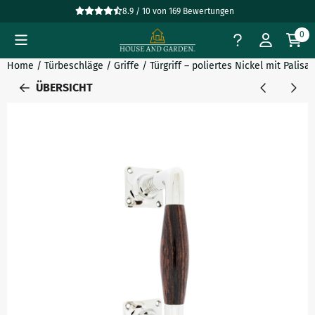
Cookie-Einstellungen verfügbar. Einstellungen wählen oder al
8.9 / 10
von
169
Bewertungen
0
Home
/
Türbeschläge
/
Griffe
/
Türgriff – poliertes Nickel mit Palis
ÜBERSICHT