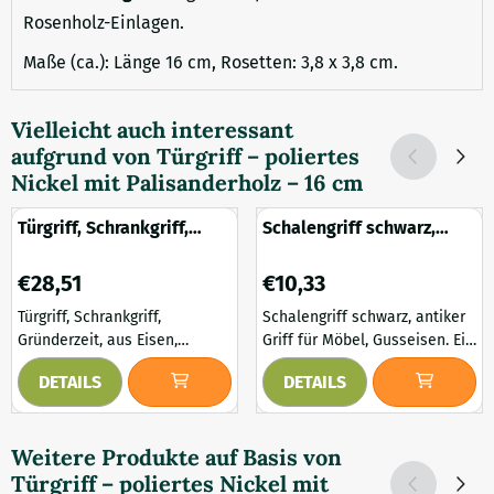
Rosenholz-Einlagen.
Maße (ca.): Länge 16 cm, Rosetten: 3,8 x 3,8 cm.
Vielleicht auch interessant
aufgrund von
Türgriff – poliertes
Nickel mit Palisanderholz – 16 cm
Türgriff, Schrankgriff,
Schalengriff schwarz,
Gründerzeit, aus Eisen,
antiker Griff für Möbel,
Messing patiniert
Gusseisen
Preis: 28,51
Preis: 10,33
€28,51
€10,33
Türgriff, Schrankgriff,
Schalengriff schwarz, antiker
Gründerzeit, aus Eisen,
Griff für Möbel, Gusseisen. Ein
Messing patiniert. Dieser
antiker Griff für Schubladen
DETAILS
DETAILS
Türgriff stammt von einem
und Türen. Geeignet für die
antiken Original aus dieser
Wiederbelebung und
Zeit. Es ist perfekt modelliert
Renovierung von Möbeln. Das
Weitere Produkte auf Basis von
und bietet wunderbare
nostalgische Design,
Türgriff – poliertes Nickel mit
Einbaumöglichkeiten
kombiniert mit der schwarzen