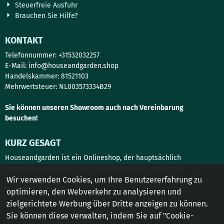
Steuerfreie Ausfuhr
Brauchen Sie Hilfe?
KONTAKT
Telefonnummer: +31532032257
E-Mail:
info@houseandgarden.shop
Handelskammer: 81521103
Mehrwertsteuer: NL003573334B29
Sie können unseren Showroom auch nach Vereinbarung
besuchen!
KURZ GESAGT
Houseandgarden ist ein Onlineshop, der hauptsächlich
exklusive, einzigartige, aber auch klassische, antike und
moderne Dekoration für das Haus, um das Haus herum und
Wir verwenden Cookies, um Ihre Benutzererfahrung zu
im Garten anbietet.
optimieren, den Webverkehr zu analysieren und
zielgerichtete Werbung über Dritte anzeigen zu können.
Gartendekoration, Innenarchitektur, Türbeschläge und
antike Baumaterialien sind die Hauptthemen!
Sie können diese verwalten, indem Sie auf "Cookie-