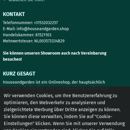
KONTAKT
Telefonnummer: +31532032257
E-Mail:
info@houseandgarden.shop
Handelskammer: 81521103
Mehrwertsteuer: NL003573334B29
Sie können unseren Showroom auch nach Vereinbarung
besuchen!
KURZ GESAGT
Houseandgarden ist ein Onlineshop, der hauptsächlich
exklusive, einzigartige, aber auch klassische, antike und
moderne Dekoration für das Haus, um das Haus herum und
Wir verwenden Cookies, um Ihre Benutzererfahrung zu
im Garten anbietet.
optimieren, den Webverkehr zu analysieren und
Gartendekoration, Innenarchitektur, Türbeschläge und
zielgerichtete Werbung über Dritte anzeigen zu können.
antike Baumaterialien sind die Hauptthemen!
Sie können diese verwalten, indem Sie auf "Cookie-
Einstellungen" klicken. Wenn Sie mit unserer Verwendung
SUCHE