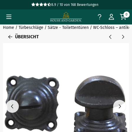
Cookie-Einstellungen verfügbar. Einstellungen wählen oder al
8.9 / 10
von
168
Bewertungen
0
Home
/
Türbeschläge
/
Sätze - Toilettentüren
/
WC-Schloss – antikes
ÜBERSICHT