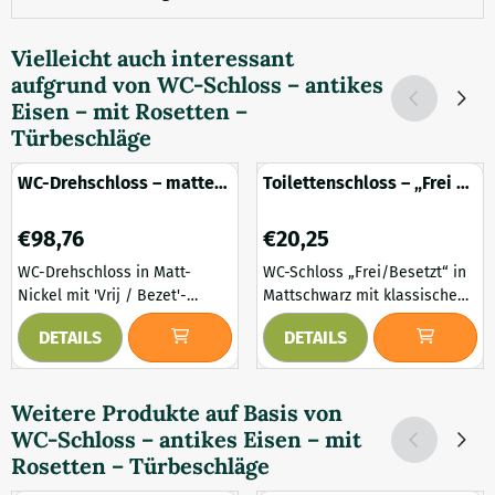
Vielleicht auch interessant
aufgrund von
WC-Schloss – antikes
Eisen – mit Rosetten –
Türbeschläge
WC-Drehschloss – mattes
Toilettenschloss – „Frei /
Nickel – 'vrij/bezet' –
Besetzt“ – mattschwarz –
Retro
stilvoll
Preis: 98,76
Preis: 20,25
€98,76
€20,25
WC-Drehschloss in Matt-
WC-Schloss „Frei/Besetzt“ in
Nickel mit 'Vrij / Bezet'-
Mattschwarz mit klassischem
Anzeige im Retro-Stil. Dieses
Look, inklusive Vierkantstift
DETAILS
DETAILS
hochwertige WC-Drehschloss
und Schrauben. Dieses
in Matt-Nickel ist einem
stilvolle WC-Schloss mit
historischen Vorbild
„Frei/Besetzt“-Anzeige in
Weitere Produkte auf Basis von
nachempfunden und verleiht
Mattschwarz verleiht WC- und
WC-Schloss – antikes Eisen – mit
WC- und Badezimmertüren
Badezimmertüren ein
ein stilvolles Finish. Dank
luxuriöses und edles
Rosetten – Türbeschläge
seines authentischen Designs
Erscheinungsbild. Das