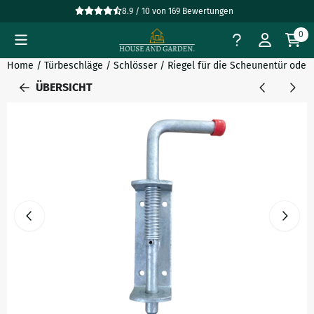
Cookie-Einstellungen verfügbar. Einstellungen wählen oder al
8.9 / 10
von
169
Bewertungen
0
Home
/
Türbeschläge
/
Schlösser
/
Riegel für die Scheunentür oder d
ÜBERSICHT