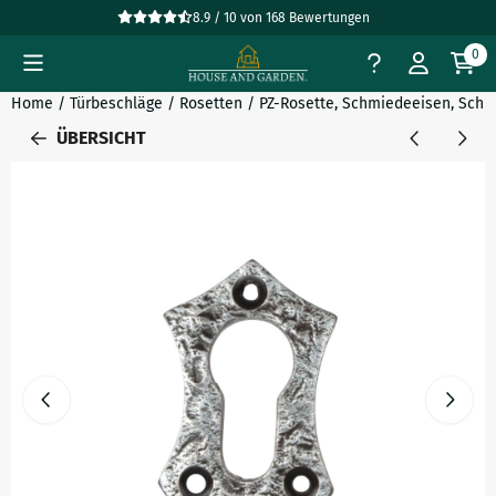
Cookie-Einstellungen verfügbar. Einstellungen wählen oder al
8.9 / 10
von
168
Bewertungen
0
Home
/
Türbeschläge
/
Rosetten
/
PZ-Rosette, Schmiedeeisen, Schil
ÜBERSICHT