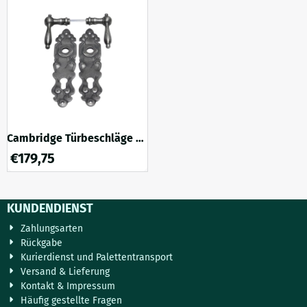
historischen Original-
Außentürknauf und
Türbeschlägen. Dieses Set
Innentürgriff verleiht der Tür
eignet sich besonders für die
ein stilvolles und
Renovierung antiker oder
unverwechselbares Aussehen,
klassischer Türen. Die ...
das sowohl zu klassischen als
auch...
Cambridge Türbeschläge –
Royale Türplatten PC92 –
€
179,75
Gusseisen
KUNDENDIENST
Zahlungsarten
Rückgabe
Kurierdienst und Palettentransport
Versand & Lieferung
Kontakt & Impressum
Häufig gestellte Fragen