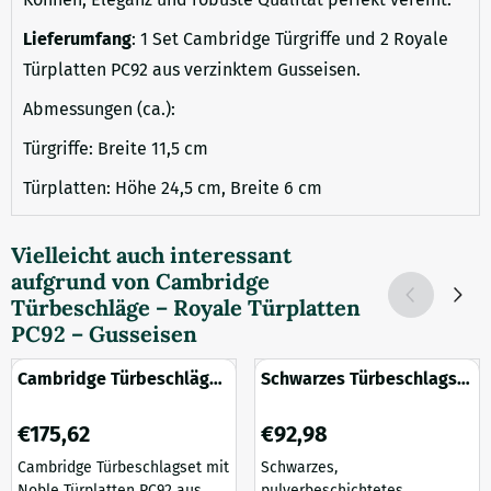
Lieferumfang
: 1 Set Cambridge Türgriffe und 2 Royale
Türplatten PC92 aus verzinktem Gusseisen.
Abmessungen (ca.):
Türgriffe: Breite 11,5 cm
Türplatten: Höhe 24,5 cm, Breite 6 cm
Vielleicht auch interessant
aufgrund von
Cambridge
Türbeschläge – Royale Türplatten
PC92 – Gusseisen
Cambridge Türbeschläge
Schwarzes Türbeschlagset
– Noble Türplatten PC92 –
PZ – Rosetten –
Gusseisen
Pulverbeschichtung
Preis: 175,62
Preis: 92,98
€175,62
€92,98
Cambridge Türbeschlagset mit
Schwarzes,
Noble Türplatten PC92 aus
pulverbeschichtetes