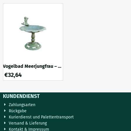
hat die Form einer anmutigen
gefertigt und mit zwei
Blume und einen Vogel am
dekorativen Vögeln am Rand
Rand, was ihr ein verspieltes
versehen, lädt sie Vögel zu
und natürliches Aussehen
einem erfrischenden
verleiht. Sie kann mit Wasser
Zwischenstopp ein. Dank ihres
oder Vogelfutter gefüll...
eleganten Designs und des ...
Vogelbad Meerjungfrau – 24
cm – Antikgrün – Gusseisen
€
32,64
KUNDENDIENST
Zahlungsarten
Rückgabe
Kurierdienst und Palettentransport
Versand & Lieferung
Kontakt & Impressum