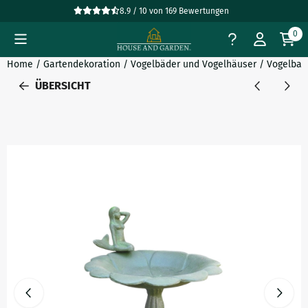
Cookie-Einstellungen verfügbar. Einstellungen wählen oder al
8.9 / 10
von
169
Bewertungen
0
Home
/
Gartendekoration
/
Vogelbäder und Vogelhäuser
/
Vogelbad
ÜBERSICHT