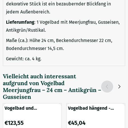
dekorative Stück ist ein bezaubernder Blickfang in
jedem Außenbereich.
Lieferumfang
: 1 Vogelbad mit Meerjungfrau, Gusseisen,
Antikgrün/Rustikal.
Maße (ca.): Höhe 24 cm, Beckendurchmesser 22 cm,
Bodendurchmesser 14,5 cm.
Gewicht: ca. 4 kg.
Vielleicht auch interessant
aufgrund von
Vogelbad
Meerjungfrau – 24 cm – Antikgrün –
Gusseisen
Vogelbad und
Vogelbad hängend -
Pflanzenständer – 94 cm –
Metall - mit Eisvogel -
grünbraunes Eisen
Baumschmuck
Preis: 123,55
Preis: 45,04
€123,55
€45,04