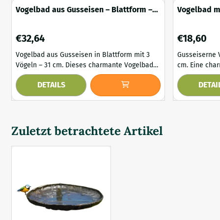
Vogelbad aus Gusseisen – Blattform –
Vogelbad mi
grün/braun – mit 3 Vögeln
dunkelbrau
Preis: 32,64
Preis: 18,60
€32,64
€18,60
Vogelbad aus Gusseisen in Blattform mit 3
Gusseiserne V
Vögeln – 31 cm. Dieses charmante Vogelbad
cm. Eine charmante und stimmungsvolle
in Blattform ist eine attraktive Bereicherung
Vogeltränke 
DETAILS
DETAI
für jeden Garten, Balkon oder jede Terrasse.
zwei anmutig
Gefertigt aus massivem Gusseisen, besticht
dekorative St
es durch seine schöne grün-braune
Gartentisch, 
Rostpatina, die ihm einen natürlichen und
verleiht Funk
rustikalen Look verleiht. Die drei dekorativen
Charme. Dank seiner kompakten Größe lässt
Zuletzt betrachtete Artikel
Vögel am ...
es sich leich..