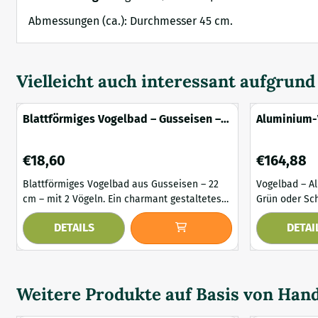
Abmessungen (ca.): Durchmesser 45 cm.
Vielleicht auch interessant aufgrun
Blattförmiges Vogelbad – Gusseisen –
Aluminium-
22 cm – mit 2 Vögeln
– grün oder
Preis: 18,60
Preis: 164,8
€18,60
€164,88
Blattförmiges Vogelbad aus Gusseisen – 22
Vogelbad – A
cm – mit 2 Vögeln. Ein charmant gestaltetes
Grün oder Schwarz. Ein r
Vogelbad, das Natur und Dekoration auf
stilvolles Vo
DETAILS
DETAI
charmante Weise vereint. Dieses kompakte,
vereint. Dies
blattförmige Bad ist aus massivem Gusseisen
hochwertigem
gefertigt und besticht durch zwei anmutige
auf einem sta
Vögel am Rand. Sein warmes, rustikales
Schale bietet
Aussehen macht es zu einer stilvollen
und Baden, w
Weitere Produkte auf Basis von
Hand
Ergänzung für jed...
Stabilität sorg