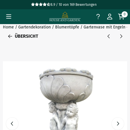
Cookie-Einstellungen verfügbar. Einstellungen wählen oder al
8.9 / 10
von
169
Bewertungen
0
Home
/
Gartendekoration
/
Blumentöpfe
/
Gartenvase mit Engeln –
ÜBERSICHT