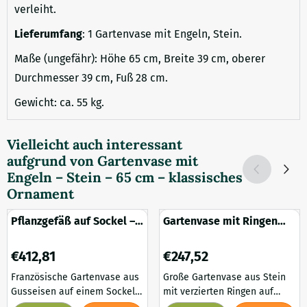
verleiht.
Lieferumfang
: 1 Gartenvase mit Engeln, Stein.
Maße (ungefähr): Höhe 65 cm, Breite 39 cm, oberer
Durchmesser 39 cm, Fuß 28 cm.
Gewicht: ca. 55 kg.
Vielleicht auch interessant
aufgrund von
Gartenvase mit
Engeln – Stein – 65 cm – klassisches
Ornament
Pflanzgefäß auf Sockel –
Gartenvase mit Ringen
110 cm – Gusseisen –
auf Sockel - 135 cm -
französisches Design
Stein
Preis: 412,81
Preis: 247,52
€412,81
€247,52
Französische Gartenvase aus
Große Gartenvase aus Stein
Gusseisen auf einem Sockel
mit verzierten Ringen auf
in klassisches Design Diese
einem klassischen Sockel.