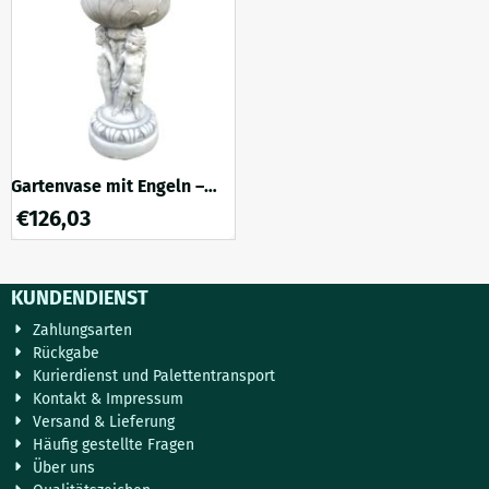
Steinblumentopf besticht
jedem Garten oder auf einer
durch sein klassisches Design
stilvollen Auffahrt. Dank ihres
und seine tiefschwarze Farbe,
antiken Designs und der
die ihm e...
robusten Gusseisenoberfl...
Gartenvase mit Engeln –
Stein – 65 cm – klassisches
€
126,03
Ornament
KUNDENDIENST
Zahlungsarten
Rückgabe
Kurierdienst und Palettentransport
Kontakt & Impressum
Versand & Lieferung
Häufig gestellte Fragen
Über uns