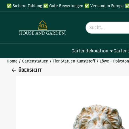
Cookie-Einstellungen verfügbar. Einstellungen wählen oder al
✅
Sichere Zahlung
✅
Gute Bewertungen
✅
Versand in Europa
Suche
Gartendekoration
Garten
Home
/
Gartenstatuen
/
Tier Statuen Kunststoff
/
Löwe - Polyston
ÜBERSICHT