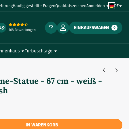
eferung
Häufig gestellte Fragen
Qualitätszeichen
Anmelden
DE
EINKAUFSWAGEN
8.9
0
168 Bewertungen
Innenhaus
Türbeschläge
ne-Statue - 67 cm - weiß -
ish
IN WARENKORB