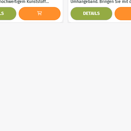
 hochwertigem Kunststoff
Umhängeband. Bringen Sie mit dieser
ür den Innen- und Außenbereich.
wunderschönen Kuhstatue den 
LS
DETAILS
 den majestätischen Look eines
Bauernhofs in Ihren Garten oder 
häferhundes mit dieser
Diese detailreiche, schwarz-wei
etaillierten Statue zum Leben.
Statue verfügt über ein stylisc
es sitzenden Deutschen
Umhängeband und hat ein realis
 ist so lebensecht, dass sie
Aussehen, das sie zu einem auff
r Hund aussieht! Die...
Hingucker macht. D...