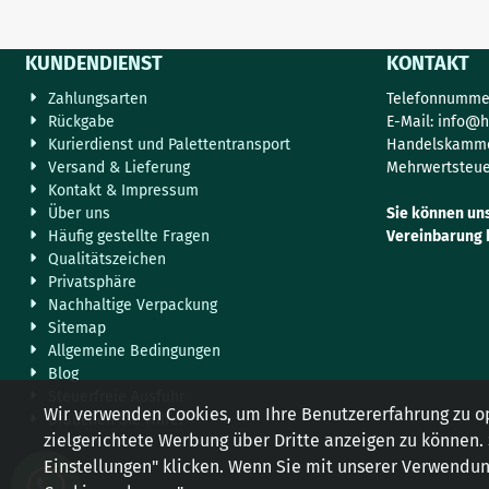
KUNDENDIENST
KONTAKT
Zahlungsarten
Telefonnummer
Rückgabe
E-Mail:
info@h
Kurierdienst und Palettentransport
Handelskamme
Versand & Lieferung
Mehrwertsteue
Kontakt & Impressum
Über uns
Sie können un
Häufig gestellte Fragen
Vereinbarung 
Qualitätszeichen
Privatsphäre
Nachhaltige Verpackung
Sitemap
Allgemeine Bedingungen
Blog
Steuerfreie Ausfuhr
Wir verwenden Cookies, um Ihre Benutzererfahrung zu o
Brauchen Sie Hilfe?
zielgerichtete Werbung über Dritte anzeigen zu können.
Einstellungen" klicken. Wenn Sie mit unserer Verwendung