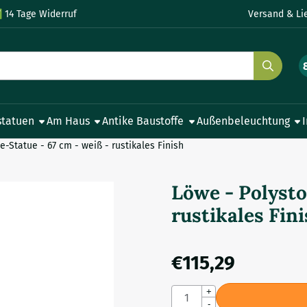
le Cookies zulassen.
✅
14 Tage Widerruf
Versand & Li
statuen
Am Haus
Antike Baustoffe
Außenbeleuchtung
e-Statue - 67 cm - weiß - rustikales Finish
Löwe - Polysto
rustikales Fin
€
115,29
Anzahl
+
-