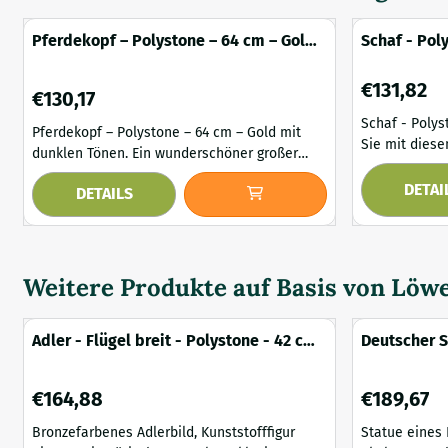
Pferdekopf – Polystone – 64 cm – Gold
Schaf - Pol
mit dunklen Tönen
Preis: 131,82
€131,82
Preis: 130,17
€130,17
Schaf - Polysto
Pferdekopf – Polystone – 64 cm – Gold mit
Sie mit dies
dunklen Tönen. Ein wunderschöner großer
Polystone ein
Pferdekopf, sehr detailliert und komplett aus
lebensechten
DETAI
DETAILS
Polystone gefertigt. Diese Statue hat eine
Interieur. Mi
goldfarbene Oberfläche mit dunklen
cm Höhe ist d
Farbtönen, die ihr ein stilvolles und elegantes
markantes De
Aussehen verleiht. Dieses einzigartige
Raum Charakter
Kunstwerk ist ein echter Hingucker und
Weitere Produkte auf Basis von
Löwe
die detailreic
perfekt, um Ihr...
Adler - Flügel breit - Polystone - 42 cm
Deutscher S
- bronzefarben
Polystone -
Preis: 164,88
Preis: 189,67
€164,88
€189,67
Bronzefarbenes Adlerbild, Kunststofffigur
Statue eines