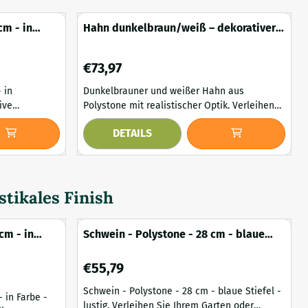
cm - in
Hahn dunkelbraun/weiß – dekorativer
Polystone – 53 cm
Preis: 73,97
€73,97
 in
Dunkelbrauner und weißer Hahn aus
Polystone mit realistischer Optik. Verleihen
en und mit
Sie Ihrem Zuhause oder Garten mit dieser
DETAILS
rgestellt aus
wunderschönen Hahnenfigur einen rustikalen
ein
und charaktervollen Touch. Dank ihres
e robuste
naturgetreuen Designs, der schönen
dunkelbraunen und weißen Farben und der
ist eine
feinen Details ist diese dekorative Tierfigur
stikales Finish
ein echter Blickfang für jeden ...
cm - in
Schwein - Polystone - 28 cm - blaue
Stiefel - lustig
Preis: 55,79
€55,79
Schwein - Polystone - 28 cm - blaue Stiefel -
 in Farbe -
lustig. Verleihen Sie Ihrem Garten oder