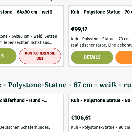
ystone - 64x80 cm - weiß
Kuh - Polystone Statue - 70 
realistischer Farbe
Preis: 99,17
€99,17
ne - 64x80 cm - weiß. Setzen
Kuh - Polystone-Statue - 70 cm -
em lebensechten Schaf aus
realistischer Farbe. Eine dekorative
en verspielten und
Kuhstatue, in realistischen Farb
KONTAKTIEREN SIE
 Akzent in Ihrem Garten oder
LS
DETAILS
Liebe zum Detail hergestellt. He
UNS
t großzügigen 80 cm Breite und 64
langlebigem Polystone, das für 
iese große Statue ein
naturgetreues Aussehen und ein
korationsstück, das jedem
Verarbeitung sorgt. Geeignet für den Innen-
 und Charme verleiht. Durch
und Außenbereich. Diese Statue 
 - Polystone-Statue - 67 cm - weiß - ru
he Verarbeitung und ...
auffällige Ergänzung für länd...
chäferhund - Hund -
Kuh - Polystone Statue - 80 
 78 cm - im Detail
Farbe - Umhängeband
Preis: 106,61
€106,61
 Deutschen Schäferhundes:
Kuh - Polystone-Statue - 80 cm -