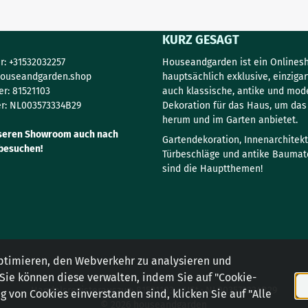
KURZ GESAGT
: +31532032257
Houseandgarden ist ein Onlinesh
ouseandgarden.shop
hauptsächlich exklusive, einzigar
r: 81521103
auch klassische, antike und mod
r: NL003573334B29
Dekoration für das Haus, um da
herum und im Garten anbietet.
seren Showroom auch nach
Gartendekoration, Innenarchitekt
besuchen!
Türbeschläge und antike Baumate
sind die Hauptthemen!
ptimieren, den Webverkehr zu analysieren und
 Sie können diese verwalten, indem Sie auf "Cookie-
Handelsregisterauszug: 81521103 - USt.: NL003573334B29
 von Cookies einverstanden sind, klicken Sie auf "Alle
© 2026 houseandgarden