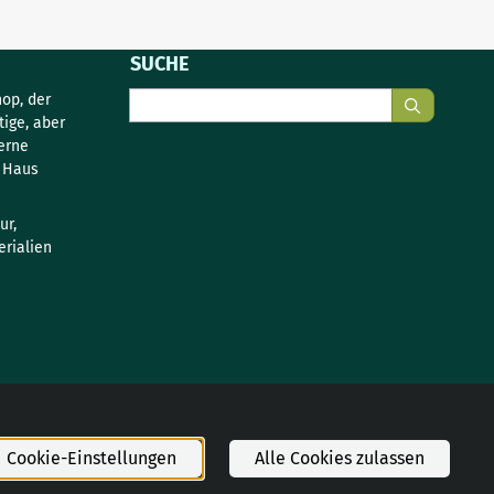
SUCHE
Suche
op, der
tige, aber
erne
s Haus
ur,
rialien
Cookie-Einstellungen
Alle Cookies zulassen