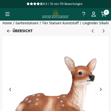
Cookie-Einstellungen verfügbar. Einstellungen wählen oder al
8.9 / 10
von
170
Bewertungen
0
Home
/
Gartenstatuen
/
Tier Statuen Kunststoff
/
Liegender Sikahir
ÜBERSICHT