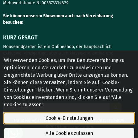
Mehrwertsteuer: NL003573334B29
Sie können unseren Showroom auch nach Vereinbarung
besuchen!
KURZ GESAGT
Houseandgarden ist ein Onlineshop, der hauptsächlich
exklusive, einzigartige, aber auch klassische, antike und
moderne Dekoration für das Haus, um das Haus herum und
Wir verwenden Cookies, um Ihre Benutzererfahrung zu
im Garten anbietet.
optimieren, den Webverkehr zu analysieren und
zielgerichtete Werbung über Dritte anzeigen zu können.
Gartendekoration, Innenarchitektur, Türbeschläge und
antike Baumaterialien sind die Hauptthemen!
Sie können diese verwalten, indem Sie auf "Cookie-
Einstellungen" klicken. Wenn Sie mit unserer Verwendung
SUCHE
von Cookies einverstanden sind, klicken Sie auf "Alle
Cookies zulassen".
Suche
Cookie-Einstellungen
Handelsregisterauszug: 81521103 - USt.: NL003573334B29
© 2026 houseandgarden
Alle Cookies zulassen