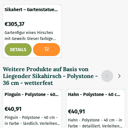
Sikahert – Gartenstatue
„Hirsch mit Geweih“
Kunststoff – 100 cm
Preis: 305,37
€305,37
Gartenfigur eines Hirsches
mit Geweih: Dieser farbige
Sikahirsch ist aus Polystone
DETAILS
(hochwertigem Kunststoff)
gefertigt und ein exklusives
Gartenornament. Bringen Sie
Weitere Produkte auf Basis von
die natürliche Pracht des
Liegender Sikahirsch - Polystone -
Waldes in Ihren Garten mit
dieser imposanten Statue
36 cm - wetterfest
eines Sika-Hirsches. Mit ihrer
beeindruckenden Größe und
Pinguin - Polystone - 40
Hahn - Polystone - 40 cm
detailreichen Verarbeitung ist
cm - in Farbe - ländlich
- in Farbe - detailreich
diese Tierstatue ein ...
Preis: 40,91
€40,91
Preis: 40,91
€40,91
Pinguin - Polystone - 40 cm -
Hahn - Polystone - 40 cm - in
in Farbe - ländlich. Verleihen
Farbe - detailliert. Verleihen