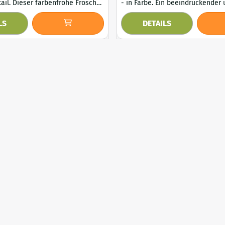
ohe Frosch
- in Farbe. Ein beeindruckender und robuster
 ist ein schönes
Hahn, komplett in Handarbeit a
LS
DETAILS
ück, das in der Nähe eines
gefertigt. Dieses farbenfrohe Ku
anderswo im Garten perfekt
ein Blickfang im Garten, auf der
 Statue ist wetterfest und zieht
als auffälliges Dekorationsstück
chtenden Farben und ihrer
Innenbereich. Das handgefertig
 garantiert die Blicke auf sich.
die leuchtenden Farben machen
 1x Frosch, ...
einzigartig u...