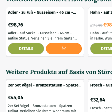
Adler - zu Fuß - Gusseisen - 46 cm -
Hahn - auf 
antike Statue
cm - in Far
Preis: 98,76
Von 140,08 f
€98,76
€98
€140,08
Adler - auf Sockel - Gusseisen - 46 cm -
Hahn - auf St
antike Statue. Verleihen Sie Ihrem Garten
in Farbe. Wunderschöne Metallstatue eines
oder Interieur mit dieser wunderschönen
Hahns in leu
DETAILS
DETAI
Adlerstatue aus Gusseisen einen Hauch von
steht auf ein
Stärke und Eleganz. Perfekt als Dekoration
Stabilität un
am Teich, auf der Terrasse oder als auffälliger
Leicht zu be
Akzent in Ihrem Wohnraum. Wo auch immer
als auch für 
Sie diese Statue platzieren, sie wird
dekorativer B
Weitere Produkte auf Basis von
Stör
garantiert die Aufmer...
Lieferumfa...
2er Set Vögel - Bronzestatuen - Spatzen
Frosch - Gus
- Unikat
Farbe und D
Preis: 45,04
€45,04
Preis: 32,64
€32,64
2er Set Vögel - Bronzestatuen - Spatzen -
Frosch - Stat
Unikat. Verleihen Sie Ihrem Wohnraum mit