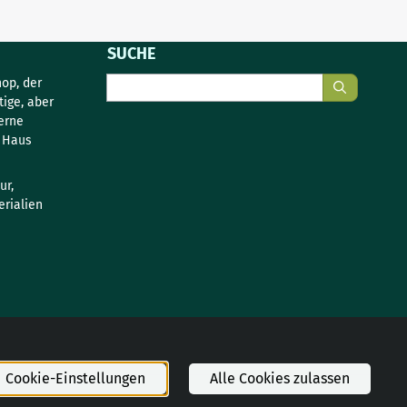
SUCHE
Suche
op, der
tige, aber
erne
s Haus
ur,
rialien
Cookie-Einstellungen
Alle Cookies zulassen