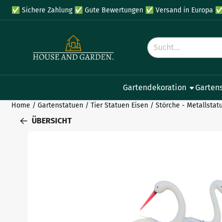
Cookie-Einstellungen verfügbar. Einstellungen wählen oder al
✅
Sichere Zahlung
✅
Gute Bewertungen
✅
Versand in Europa
Suche
Gartendekoration
Garten
Home
/
Gartenstatuen
/
Tier Statuen Eisen
/
Störche - Metallstat
ÜBERSICHT