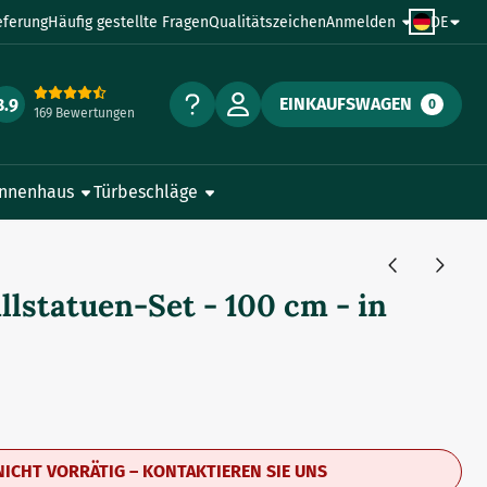
eferung
Häufig gestellte Fragen
Qualitätszeichen
Anmelden
DE
EINKAUFSWAGEN
8.9
0
169 Bewertungen
Innenhaus
Türbeschläge
llstatuen-Set - 100 cm - in
NICHT VORRÄTIG – KONTAKTIEREN SIE UNS