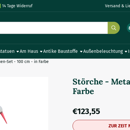
le Cookies zulassen.
✅
14 Tage Widerruf
Versand & Li
statuen
Am Haus
Antike Baustoffe
Außenbeleuchtung
uen-Set - 100 cm - in Farbe
Störche - Meta
Farbe
€
123,55
ZUR ZEIT 