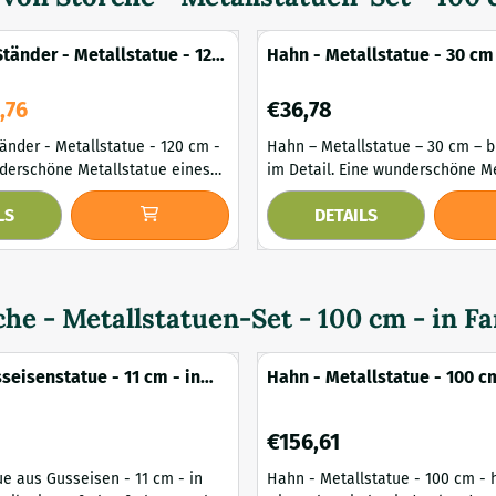
Ständer - Metallstatue - 120
Hahn - Metallstatue - 30 cm
be
bronzefarben - im Detail
ür 98,76
Preis: 36,78
,76
€36,78
änder - Metallstatue - 120 cm -
Hahn – Metallstatue – 30 cm – 
im Detail. Eine wunderschöne Metallstatue
chtenden Farben. Die Statue
eines Hahns in eleganter Bronz
LS
DETAILS
em edlen Ständer, der für
stilvolle Design macht es zu ein
d eine elegante Optik sorgt.
wunderschönen Dekoration für d
wegen und sowohl für den Innen-
auf der Terrasse oder auch im I
den Außenbereich geeignet, ein
Dieser Hahn verleiht jeder Umg
lickfang für jede Umgebung!
Hauch von rustikalem Charme. Lieferumfang :
che - Metallstatuen-Set - 100 cm - in F
1x Hahn, M...
seisenstatue - 11 cm - in
Hahn - Metallstatue - 100 c
etail
handgefertigt - in Farbe
Preis: 156,61
€156,61
ue aus Gusseisen - 11 cm - in
Hahn - Metallstatue - 100 cm - 