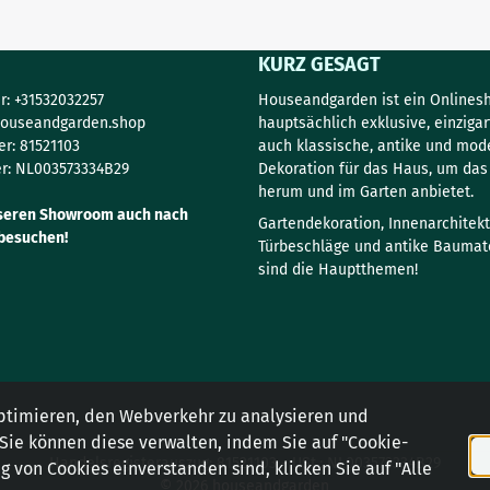
KURZ GESAGT
: +31532032257
Houseandgarden ist ein Onlinesh
ouseandgarden.shop
hauptsächlich exklusive, einzigar
r: 81521103
auch klassische, antike und mod
r: NL003573334B29
Dekoration für das Haus, um da
herum und im Garten anbietet.
seren Showroom auch nach
Gartendekoration, Innenarchitekt
besuchen!
Türbeschläge und antike Baumate
sind die Hauptthemen!
ptimieren, den Webverkehr zu analysieren und
 Sie können diese verwalten, indem Sie auf "Cookie-
Handelsregisterauszug: 81521103 - USt.: NL003573334B29
 von Cookies einverstanden sind, klicken Sie auf "Alle
© 2026 houseandgarden