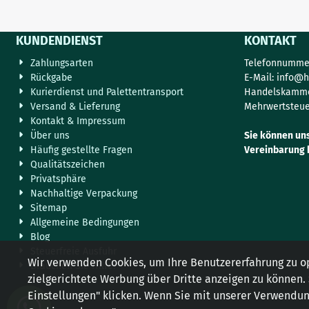
KUNDENDIENST
KONTAKT
Zahlungsarten
Telefonnummer
Rückgabe
E-Mail:
info@h
Kurierdienst und Palettentransport
Handelskamme
Versand & Lieferung
Mehrwertsteue
Kontakt & Impressum
Über uns
Sie können un
Häufig gestellte Fragen
Vereinbarung 
Qualitätszeichen
Privatsphäre
Nachhaltige Verpackung
Sitemap
Allgemeine Bedingungen
Blog
Steuerfreie Ausfuhr
Wir verwenden Cookies, um Ihre Benutzererfahrung zu o
Brauchen Sie Hilfe?
zielgerichtete Werbung über Dritte anzeigen zu können.
Einstellungen" klicken. Wenn Sie mit unserer Verwendung