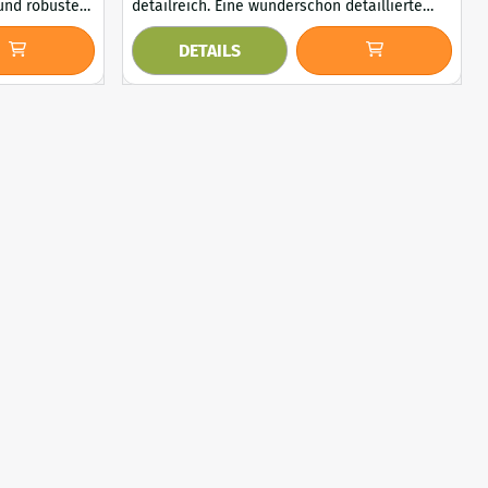
detailreich. Eine wunderschön detaillierte
us Metall
Statue eines röhrenden Hirschen, aus braun
DETAILS
nstwerk ist
lackiertem Gusseisen. Das kraftvolle Design
 Terrasse oder
und die naturgetreuen Details machen diese
 im
Skulptur zu einem echten Hingucker, passend
te Design und
zu jeder Jahreszeit. Ein ideales Geschenk für
 diesen Hahn
Natur- und Jagdliebhaber. Lieferumfang : 1x
Hirs...