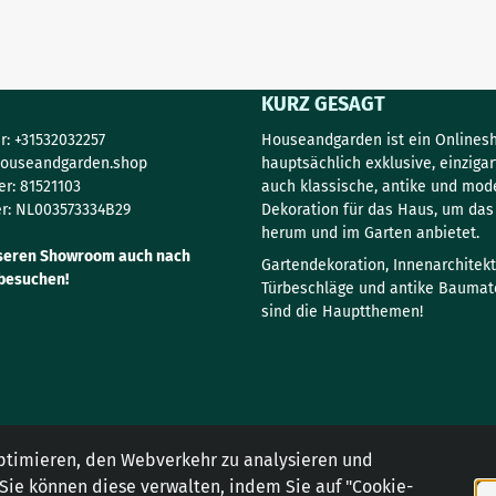
KURZ GESAGT
: +31532032257
Houseandgarden ist ein Onlinesh
ouseandgarden.shop
hauptsächlich exklusive, einzigar
r: 81521103
auch klassische, antike und mod
r: NL003573334B29
Dekoration für das Haus, um da
herum und im Garten anbietet.
seren Showroom auch nach
Gartendekoration, Innenarchitekt
besuchen!
Türbeschläge und antike Baumate
sind die Hauptthemen!
ptimieren, den Webverkehr zu analysieren und
 Sie können diese verwalten, indem Sie auf "Cookie-