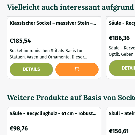
Vielleicht auch interessant aufgrun
Klassischer Sockel – massiver Stein –
Säule - Rec
70 cm – ionische Säule
Optik
Preis: 186,3
€186,36
Preis: 185,54
€185,54
Säule - Recyc
Sockel im römischen Stil als Basis für
Optik. Geben Sie Ihrem Interieur mit dieser
Statuen, Vasen und Ornamente. Dieser
eindrucksvoll
wunderschöne Sockel ist von der klassischen
ein kraftvoll
DETAI
DETAILS
Architektur des antiken Griechenlands
robusten Aus
inspiriert. Die anmutigen Schnörkel am
natürlichen C
oberen Ende, die klaren vertikalen Linien und
handgefertigt
die feinen Details verleihen dieser Säule eine
für Kunstobje
würdevolle und zeitlose Anmutung. So ist der
Weitere Produkte auf Basis von
Sock
Dekorationsartikel. 
Sockel nicht nur ...
Holzkonstrukti
Säule - Recyclingholz - 61 cm - robuste
Skull - Stei
Optik
Sockel - we
Preis: 98,76
€98,76
Preis: 156,61
€156,61