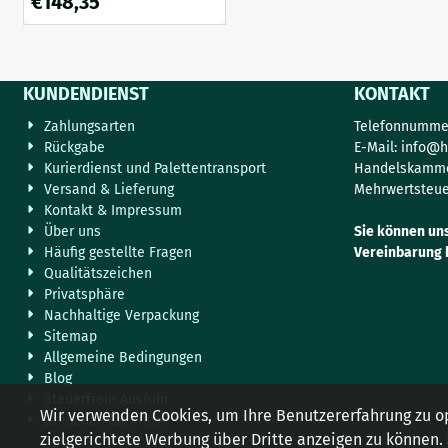
€
148,35
Schlüsselmotiv
KUNDENDIENST
KONTAKT
Zahlungsarten
Telefonnummer
Rückgabe
E-Mail:
info@h
Kurierdienst und Palettentransport
Handelskamme
Versand & Lieferung
Mehrwertsteue
Kontakt & Impressum
Über uns
Sie können un
Häufig gestellte Fragen
Vereinbarung 
Qualitätszeichen
Privatsphäre
Nachhaltige Verpackung
Sitemap
Allgemeine Bedingungen
Blog
Steuerfreie Ausfuhr
Wir verwenden Cookies, um Ihre Benutzererfahrung zu o
Brauchen Sie Hilfe?
zielgerichtete Werbung über Dritte anzeigen zu können.