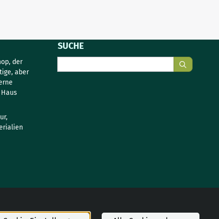
SUCHE
Suche
op, der
tige, aber
erne
s Haus
ur,
rialien