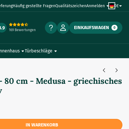
eferung
Häufig gestellte Fragen
Qualitätszeichen
Anmelden
DE
EINKAUFSWAGEN
8.9
0
169 Bewertungen
Innenhaus
Türbeschläge
 - 80 cm - Medusa - griechisches
v
IN WARENKORB