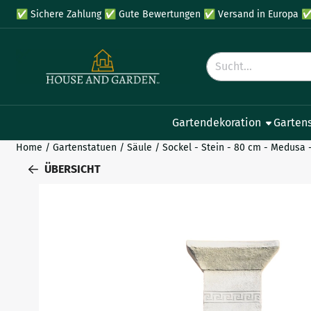
Cookie-Einstellungen verfügbar. Einstellungen wählen oder al
✅
Sichere Zahlung
✅
Gute Bewertungen
✅
Versand in Europa
Suche
Gartendekoration
Garten
Home
/
Gartenstatuen
/
Säule
/
Sockel - Stein - 80 cm - Medusa 
ÜBERSICHT