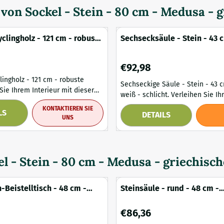
d von
Sockel - Stein - 80 cm - Medusa - 
yclingholz - 121 cm - robuste
Sechsecksäule - Stein - 43 
klassisch weiß - schlicht
6
Preis: 92,98
€92,98
lingholz - 121 cm - robuste
Sechseckige Säule - Stein - 43 c
weiß - schlicht. Verleihen Sie Ihrem Interieur
en Säule aus recyceltem Holz
oder Garten mit dieser elegante
KONTAKTIEREN SIE
es Statement. Mit seiner
LS
DETAILS
sechseckigen Säule eine elegant
UNS
strahlung und seinem
seinen klaren Linien und der kl
harme bildet dieser
weißen Oberfläche bietet dieser
e Sockel eine einzigartige Basis
eine stilvolle Basis für Skulptur
kte, Vasen oder
oder andere Dekorationsobjekte. Perfekt a
el - Stein - 80 cm - Medusa - griechisc
Die solide
Blickfang ...
on...
n-Beistelltisch - 48 cm -
Steinsäule - rund - 48 cm -
iß
Oxidoberfläche - quadratis
Preis: 86,36
€86,36