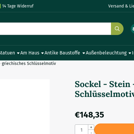
le Cookies zulassen.
✅
14 Tage Widerruf
Versand & Li
statuen
Am Haus
Antike Baustoffe
Außenbeleuchtung
- griechisches Schlüsselmotiv
Sockel - Stein
Schlüsselmoti
€
148,35
Anzahl
+
-