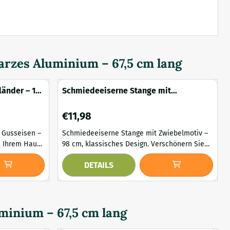
arzes Aluminium – 67,5 cm lang
länder – 122
Schmiedeeiserne Stange mit
Zwiebelmotiv – 98 cm – klassisch
Preis: 11,98
€11,98
 Gusseisen –
Schmiedeeiserne Stange mit Zwiebelmotiv –
98 cm, klassisches Design. Verschönern Sie
schönen
Ihren Zaun, Balkon oder Ihr Fenstergitter mit
DETAILS
einen Hauch
dieser eleganten schmiedeeisernen Stange
estaltete
mit stilvollem Zwiebelmotiv. Gefertigt aus
ntrennwand,
hochwertigem, massivem Schmiedeeisen,
bietet dieses Dekorationselement nicht nur
ent im
Stabilität, sondern auch eine handgefertigte
minium – 67,5 cm lang
.
Optik, die pe...