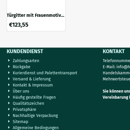
Türgitter mit Frauenmotiv –
schwarzes Aluminium –
€
123,55
67,5 cm lang
KUNDENDIENST
KONTAKT
Zahlungsarten
Telefonnummer
Rückgabe
E-Mail:
info@h
Kurierdienst und Palettentransport
Handelskamme
Versand & Lieferung
Mehrwertsteue
Kontakt & Impressum
Über uns
Sie können un
Häufig gestellte Fragen
Vereinbarung 
Qualitätszeichen
Privatsphäre
Nachhaltige Verpackung
Sitemap
Allgemeine Bedingungen