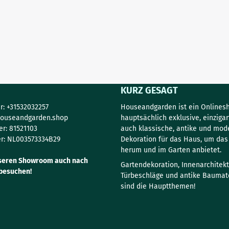
KURZ GESAGT
: +31532032257
Houseandgarden ist ein Onlinesh
ouseandgarden.shop
hauptsächlich exklusive, einzigar
r: 81521103
auch klassische, antike und mod
r: NL003573334B29
Dekoration für das Haus, um da
herum und im Garten anbietet.
seren Showroom auch nach
Gartendekoration, Innenarchitekt
besuchen!
Türbeschläge und antike Baumate
sind die Hauptthemen!