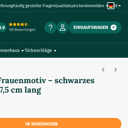
eferung
Häufig gestellte Fragen
Qualitätszeichen
Anmelden
DE
EINKAUFSWAGEN
8.9
0
169 Bewertungen
Innenhaus
Türbeschläge
 Frauenmotiv – schwarzes
7,5 cm lang
IN WARENKORB