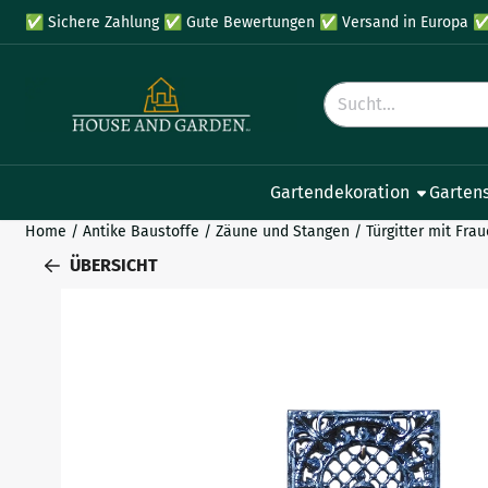
Cookie-Einstellungen verfügbar. Einstellungen wählen oder al
✅
Sichere Zahlung
✅
Gute Bewertungen
✅
Versand in Europa
Suche
Gartendekoration
Garten
Home
/
Antike Baustoffe
/
Zäune und Stangen
/
Türgitter mit Fr
ÜBERSICHT