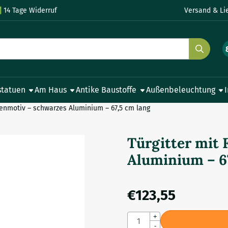
le Cookies zulassen.
✅
14 Tage Widerruf
Versand & Li
statuen
Am Haus
Antike Baustoffe
Außenbeleuchtung
auenmotiv – schwarzes Aluminium – 67,5 cm lang
Türgitter mit
Aluminium – 6
€
123,55
Anzahl
+
-