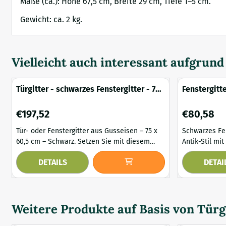
Maße (ca.): Höhe 67,5 cm, Breite 29 cm, Tiefe 1–5 cm.
Gewicht: ca. 2 kg.
Vielleicht auch interessant aufgrun
Türgitter - schwarzes Fenstergitter - 75
Fenstergitt
x 60,5 cm - Gusseisen
schwarzes T
Preis: 197,52
Preis: 80,58
€197,52
€80,58
Tür- oder Fenstergitter aus Gusseisen – 75 x
Schwarzes Fe
60,5 cm – Schwarz. Setzen Sie mit diesem
Antik-Stil mit Pu
schönen Tür- oder Fenstergitter aus
Sie Ihrem Zu
DETAILS
DETAI
massivem Gusseisen einen stilvollen und
und Charakter
robusten Akzent in Ihr Zuhause. Die
und Türgitter
kunstvollen Schmiedearbeiten verleihen ihm
basiert auf e
einen authentischen Look, während die
mit einer mo
schwarze Farbe für ein zeitloses und
Pulverbeschic
Weitere Produkte auf Basis von
Türg
elegantes Finish sorgt. Dieses G...
rostbeständig