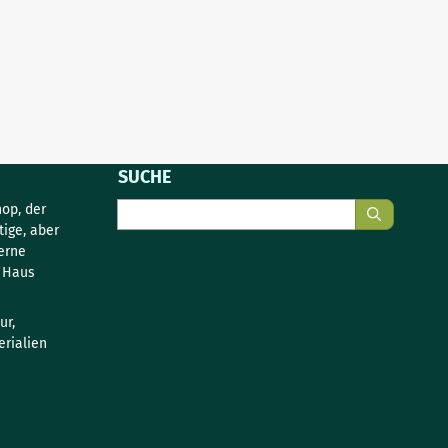
SUCHE
Suche
op, der
tige, aber
erne
s Haus
ur,
rialien