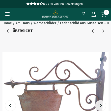
Cookie-Einstellungen verfügbar. Einstellungen wählen oder al
8.9 / 10
von
168
Bewertungen
0
Home
/
Am Haus
/
Werbeschilder
/
Ladenschild aus Gusseisen – un
ÜBERSICHT