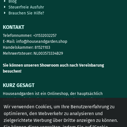
Blog
Steuerfreie Ausfuhr
Brauchen Sie Hilfe?
KONTAKT
Telefonnummer: +31532032257
E-Mail:
info@houseandgarden.shop
Handelskammer: 81521103
Mehrwertsteuer: NL003573334B29
Sie können unseren Showroom auch nach Vereinbarung
besuchen!
KURZ GESAGT
Houseandgarden ist ein Onlineshop, der hauptsächlich
exklusive, einzigartige, aber auch klassische, antike und
moderne Dekoration für das Haus, um das Haus herum und
Wir verwenden Cookies, um Ihre Benutzererfahrung zu
im Garten anbietet.
optimieren, den Webverkehr zu analysieren und
Gartendekoration, Innenarchitektur, Türbeschläge und
zielgerichtete Werbung über Dritte anzeigen zu können.
antike Baumaterialien sind die Hauptthemen!