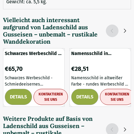
Gewicht: ca. 5,5 kg.
Vielleicht auch interessant
aufgrund von
Ladenschild aus
Gusseisen – unbemalt – rustikale
Wanddekoration
Schwarzes Werbeschild -
Namensschild in
Schmiedeeisen
altweißer Farbe - rundes
Ladenschild - rund
Werbeschild - Eisen
Preis: 65,70
Preis: 28,51
€65,70
€28,51
Schwarzes Werbeschild -
Namensschild in altweißer
Schmiedeeisernes
Farbe - rundes Werbeschild -
Ladenschild - rund. Ein
Eisen. Ein edles und
KONTAKTIEREN
KONTAKTIEREN
DETAILS
DETAILS
wunderschönes nostalgisches
nostalgisches Schild aus
SIE UNS
SIE UNS
Schmiedeeisenschild mit
Schmiedeeisen in einem
rundem Namensschild, ideal
cremigen Altweißton. Dieses
als Willkommensschild oder
runde Werbeschild versprüht
Weitere Produkte auf Basis von
dekoratives Werbeschild für
klassischen Charme und ist
Ladenschild aus Gusseisen –
Ihr Geschäft, Ihre Galerie oder
eine elegante Ergänzung für
unbemalt – rustikale