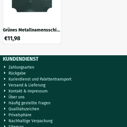
präsentieren. Dank der
um die Bu...
abnehmba...
Grünes Metallnamensschild
- schlichte - klassische
€
11,98
Dekoration
KUNDENDIENST
Zahlungsarten
Rückgabe
Kurierdienst und Palettentransport
Versand & Lieferung
Kontakt & Impressum
Über uns
Häufig gestellte Fragen
Qualitätszeichen
Privatsphäre
Nachhaltige Verpackung
Sitemap