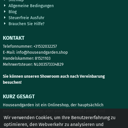
Allgemeine Bedingungen
Blog
Steuerfreie Ausfuhr
Brauchen Sie Hilfe?
KONTAKT
Telefonnummer: +31532032257
E-Mail:
info@houseandgarden.shop
Handelskammer: 81521103
Mehrwertsteuer: NL003573334B29
Sie können unseren Showroom auch nach Vereinbarung
besuchen!
KURZ GESAGT
Houseandgarden ist ein Onlineshop, der hauptsächlich
exklusive, einzigartige, aber auch klassische, antike und
moderne Dekoration für das Haus, um das Haus herum und
Wir verwenden Cookies, um Ihre Benutzererfahrung zu
im Garten anbietet.
optimieren, den Webverkehr zu analysieren und