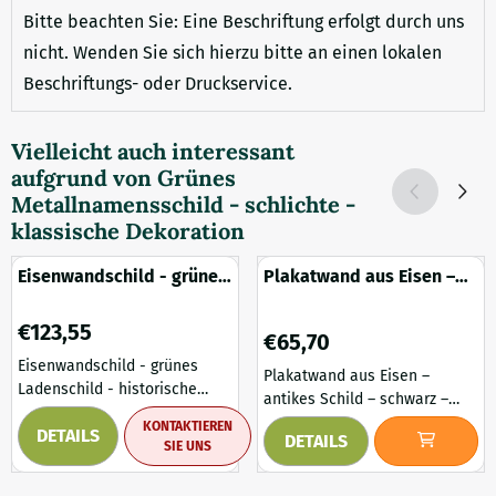
Bitte beachten Sie: Eine Beschriftung erfolgt durch uns
nicht. Wenden Sie sich hierzu bitte an einen lokalen
Beschriftungs- oder Druckservice.
Vielleicht auch interessant
aufgrund von
Grünes
Metallnamensschild - schlichte -
klassische Dekoration
Eisenwandschild - grünes
Plakatwand aus Eisen –
Ladenschild - historische
antikes Schild – schwarz –
Dekoration
groß
Preis: 123,55
€123,55
Preis: 65,70
€65,70
Eisenwandschild - grünes
Plakatwand aus Eisen –
Ladenschild - historische
antikes Schild – schwarz –
Dekoration. Ein
groß. Eine schöne Ergänzung
KONTAKTIEREN
DETAILS
charaktervolles Werbeschild
DETAILS
für die Fassade Ihres
SIE UNS
aus Schmiedeeisen mit einem
Geschäfts, Ihrer Firma, Ihres
klassischen Design, das
Hauses oder Ihrer Veranda.