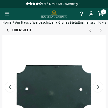
Cookie-Einstellungen verfügbar. Einstellungen wählen oder al
8.9 / 10
von
170
Bewertungen
0
Home
/
Am Haus
/
Werbeschilder
/
Grünes Metallnamensschild - sch
ÜBERSICHT