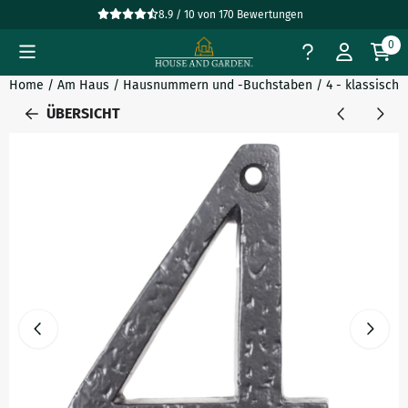
Cookie-Einstellungen verfügbar. Einstellungen wählen oder al
8.9 / 10
von
170
Bewertungen
0
Home
/
Am Haus
/
Hausnummern und -Buchstaben
/
4 - klassisc
ÜBERSICHT