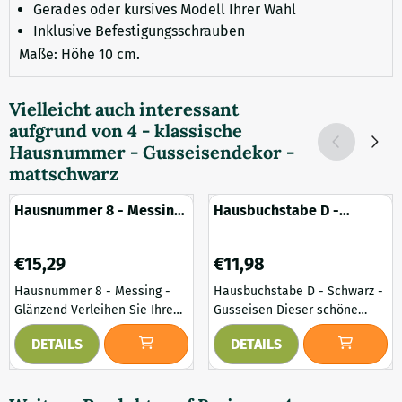
Gerades oder kursives Modell Ihrer Wahl
Inklusive Befestigungsschrauben
Maße: Höhe 10 cm.
Vielleicht auch interessant
aufgrund von
4 - klassische
Hausnummer - Gusseisendekor -
mattschwarz
Hausnummer 8 - Messing
Hausbuchstabe D -
- Glänzend
Schwarz - Gusseisen
Preis: 15,29
Preis: 11,98
€15,29
€11,98
Hausnummer 8 - Messing -
Hausbuchstabe D - Schwarz -
Glänzend Verleihen Sie Ihrem
Gusseisen Dieser schöne
Zuhause einen eleganten
schwarze Buchstabe aus
DETAILS
DETAILS
Look mit dieser schönen,
Gusseisen verbindet Eleganz
glänzenden Messing-
mit Beständigkeit. Das
Hausnummer. Das
anmutige Design verleiht der