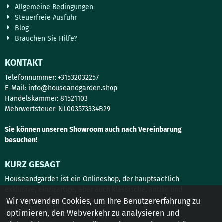
Allgemeine Bedingungen
Steuerfreie Ausfuhr
Blog
Brauchen Sie Hilfe?
KONTAKT
Telefonnummer: +31532032257
E-Mail:
info@houseandgarden.shop
Handelskammer: 81521103
Mehrwertsteuer: NL003573334B29
Sie können unseren Showroom auch nach Vereinbarung
besuchen!
KURZ GESAGT
Houseandgarden ist ein Onlineshop, der hauptsächlich
exklusive, einzigartige, aber auch klassische, antike und
moderne Dekoration für das Haus, um das Haus herum und
Wir verwenden Cookies, um Ihre Benutzererfahrung zu
im Garten anbietet.
optimieren, den Webverkehr zu analysieren und