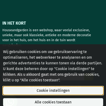
IN HET KORT
Houseandgarden is een webshop, waar veelal exclusieve,
unieke, maar ook klassieke, antieke en moderne decoratie
voor in het huis, om het huis en in de tuin wordt
aangeboden.
Wij gebruiken cookies om uw gebruikservaring te
Tuindecoratie, interieur design, deurbeslag en antieke
bouwstoffen zijn de belangrijkste rubrieken!
optimaliseren, het webverkeer te analyseren en om
gerichte advertenties te kunnen tonen via derde partijen.
ZOEKEN
U kunt deze beheren door op "Cookie instellingen" te
klikken. Als u akkoord gaat met ons gebruik van cookies,
Zoeken
klikt u op "Alle cookies toestaan".
KvK: 81521103 - Btw: NL003573334B29
Cookie instellingen
© 2026 Houseandgarden
Alle cookies toestaan