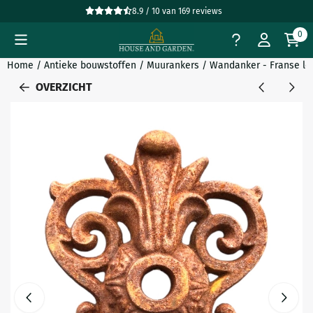
Cookievoorkeuren zijn beschikbaar. Kies instellingen of sta all
8.9 / 10
van
169
reviews
0
Home
/
Antieke bouwstoffen
/
Muurankers
/
Wandanker - Franse leli
OVERZICHT